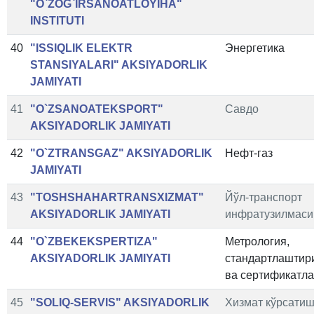
"O`ZOG`IRSANOATLOYIHA"
INSTITUTI
40
"ISSIQLIK ELEKTR
Энергетика
STANSIYALARI" AKSIYADORLIK
JAMIYATI
41
"O`ZSANOATEKSPORT"
Савдо
AKSIYADORLIK JAMIYATI
42
"O`ZTRANSGAZ" AKSIYADORLIK
Нефт-газ
JAMIYATI
43
"TOSHSHAHARTRANSXIZMAT"
Йўл-транспорт
AKSIYADORLIK JAMIYATI
инфратузилмаси
44
"O`ZBEKEKSPERTIZA"
Метрология,
AKSIYADORLIK JAMIYATI
стандартлаштир
ва сертификатл
45
"SOLIQ-SERVIS" AKSIYADORLIK
Хизмат кўрсати