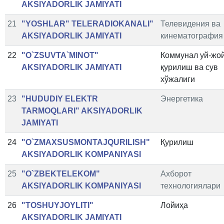
AKSIYADORLIK JAMIYATI
21
"YOSHLAR" TELERADIOKANALI"
Телевидения ва
AKSIYADORLIK JAMIYATI
кинематография
22
"O`ZSUVTA`MINOT"
Коммунал уй-жо
AKSIYADORLIK JAMIYATI
қурилиш ва сув
хўжалиги
23
"HUDUDIY ELEKTR
Энергетика
TARMOQLARI" AKSIYADORLIK
JAMIYATI
24
"O`ZMAXSUSMONTAJQURILISH"
Қурилиш
AKSIYADORLIK KOMPANIYASI
25
"O`ZBEKTELEKOM"
Ахборот
AKSIYADORLIK KOMPANIYASI
технологиялари
26
"TOSHUYJOYLITI"
Лойиҳа
AKSIYADORLIK JAMIYATI