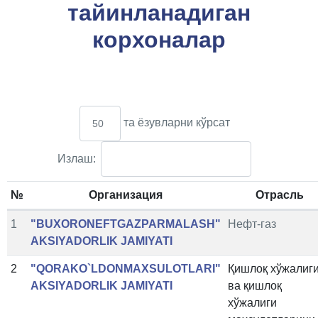
тайинланадиган
корхоналар
та ёзувларни кўрсат
Излаш:
№
Организация
Отрасль
1
"BUXORONEFTGAZPARMALASH"
Нефт-газ
AKSIYADORLIK JAMIYATI
2
"QORAKO`LDONMAXSULOTLARI"
Қишлоқ хўжалиг
AKSIYADORLIK JAMIYATI
ва қишлоқ
хўжалиги