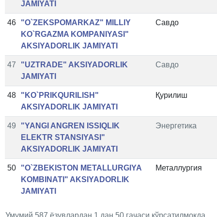
JAMIYATI
46
"O`ZEKSPOMARKAZ" MILLIY
Савдо
KO`RGAZMA KOMPANIYASI"
AKSIYADORLIK JAMIYATI
47
"UZTRADE" AKSIYADORLIK
Савдо
JAMIYATI
48
"KO`PRIKQURILISH"
Қурилиш
AKSIYADORLIK JAMIYATI
49
"YANGI ANGREN ISSIQLIK
Энергетика
ELEKTR STANSIYASI"
AKSIYADORLIK JAMIYATI
50
"O`ZBEKISTON METALLURGIYA
Металлургия
KOMBINATI" AKSIYADORLIK
JAMIYATI
Умумий 587 ёзувлардан 1 дан 50 гачаси кўрсатилмоқда