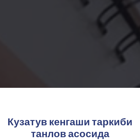
Кузатув кенгаши таркиби
танлов асосида