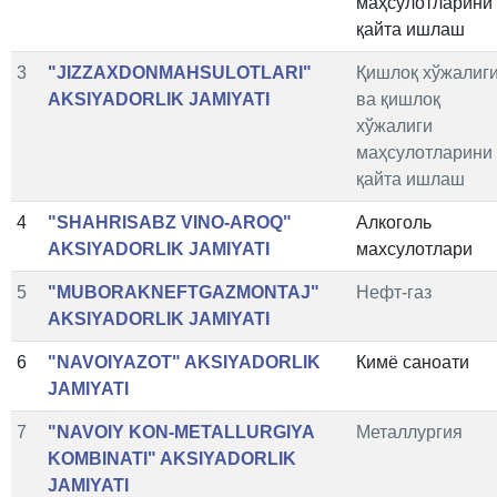
маҳсулотларини
қайта ишлаш
3
"JIZZAXDONMAHSULOTLARI"
Қишлоқ хўжалиг
AKSIYADORLIK JAMIYATI
ва қишлоқ
хўжалиги
маҳсулотларини
қайта ишлаш
4
"SHAHRISABZ VINO-AROQ"
Алкоголь
AKSIYADORLIK JAMIYATI
махсулотлари
5
"MUBORAKNEFTGAZMONTAJ"
Нефт-газ
AKSIYADORLIK JAMIYATI
6
"NAVOIYAZOT" AKSIYADORLIK
Кимё саноати
JAMIYATI
7
"NAVOIY KON-METALLURGIYA
Металлургия
KOMBINATI" AKSIYADORLIK
JAMIYATI