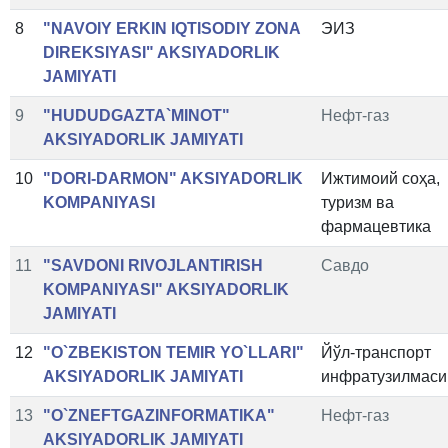
8
"NAVOIY ERKIN IQTISODIY ZONA
ЭИЗ
DIREKSIYASI" AKSIYADORLIK
JAMIYATI
9
"HUDUDGAZTA`MINOT"
Нефт-газ
AKSIYADORLIK JAMIYATI
10
"DORI-DARMON" AKSIYADORLIK
Ижтимоий соҳа,
KOMPANIYASI
туризм ва
фармацевтика
11
"SAVDONI RIVOJLANTIRISH
Савдо
KOMPANIYASI" AKSIYADORLIK
JAMIYATI
12
"O`ZBEKISTON TEMIR YO`LLARI"
Йўл-транспорт
AKSIYADORLIK JAMIYATI
инфратузилмаси
13
"O`ZNEFTGAZINFORMATIKA"
Нефт-газ
AKSIYADORLIK JAMIYATI