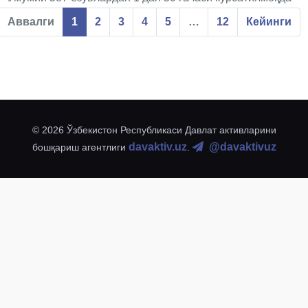
Аввалги
1
2
3
4
5
…
12
Кейинги
© 2026 Ўзбекистон Республикаси Давлат активларини
davaktiv.uz
@davaktivuz
бошқариш агентлиги
.