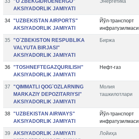
33
"O`ZBEKGIDROENERGO"
Энергетика
AKSIYADORLIK JAMIYATI
34
"UZBEKISTAN AIRPORTS"
Йўл-транспорт
AKSIYADORLIK JAMIYATI
инфратузилмаси
35
"O`ZBEKISTON RESPUBLIKA
Биржа
VALYUTA BIRJASI"
AKSIYADORLIK JAMIYATI
36
"TOSHNEFTEGAZQURILISH"
Нефт-газ
AKSIYADORLIK JAMIYATI
37
"QIMMATLI QOG`OZLARNING
Молия
MARKAZIY DEPOZITARIYSI"
ташкилотлари
AKSIYADORLIK JAMIYATI
38
"UZBEKISTAN AIRWAYS"
Йўл-транспорт
AKSIYADORLIK JAMIYATI
инфратузилмаси
39
AKSIYADORLIK JAMIYATI
Лойиҳа