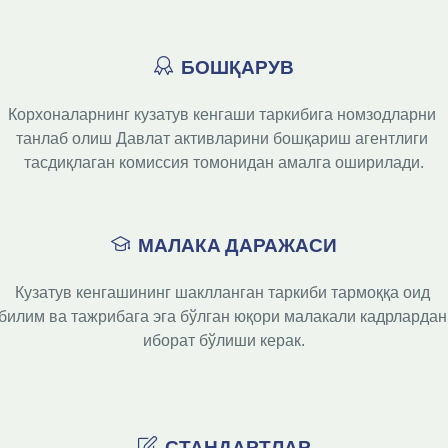
БОШҚАРУВ
Корхоналарнинг кузатув кенгаши таркибига номзодларни 
танлаб олиш Давлат активларини бошқариш агентлиги 
тасдиқлаган комиссия томонидан амалга оширилади.
МАЛАКА ДАРАЖАСИ
Кузатув кенгашининг шаклланган таркиби тармоққа оид 
билим ва тажрибага эга бўлган юқори малакали кадрлардан 
иборат бўлиши керак.

СТАНДАРТЛАР