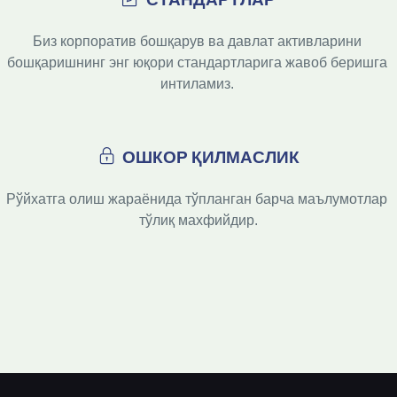
Биз корпоратив бошқарув ва давлат активларини 
бошқаришнинг энг юқори стандартларига жавоб беришга 
интиламиз. 
ОШКОР ҚИЛМАСЛИК
Рўйхатга олиш жараёнида тўпланган барча маълумотлар 
тўлиқ махфийдир.