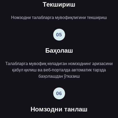
Текшириш
Номзодни талабларга мувофиқлигини текшириш
05
Баҳолаш
Талабларга мувофиқ келадиган номзоднинг аризасини
қабул қилиш ва веб-порталда автоматик тарзда
баҳолашдан ўтказиш
06
Номзодни танлаш