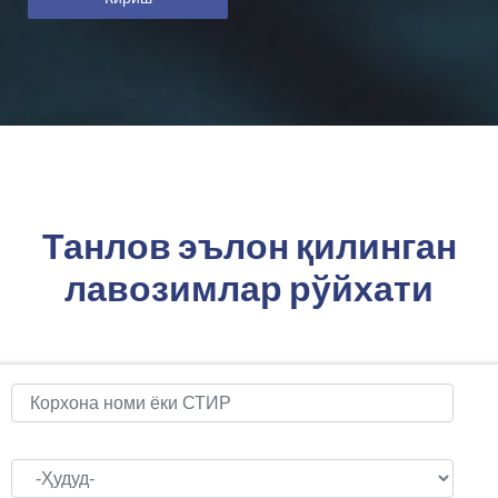
Танлов эълон қилинган
лавозимлар рўйхати