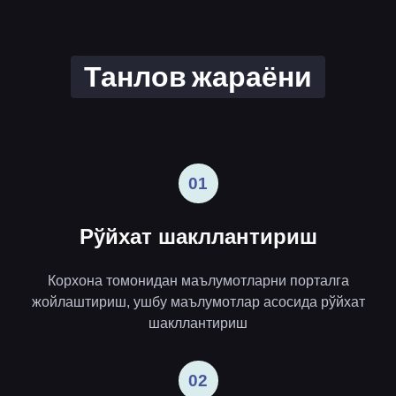
Танлов жараёни
01
Рўйхат шакллантириш
Корхона томонидан маълумотларни порталга
жойлаштириш, ушбу маълумотлар асосида рўйхат
шакллантириш
02