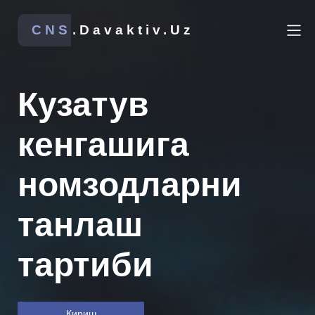
CNS
.Davaktiv.Uz
Кузатув
кенгашига
номзодларни
танлаш
тартиби
Кириш