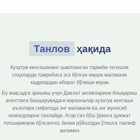
Танлов
ҳақида
Кузатув кенгашининг шаклланган таркиби тегишли 
соҳаларда тажрибага эга бўлган юқори малакали 
кадрлардан иборат бўлиши керак.
Бу мақсадга эришиш учун Давлат активларини бошқариш 
агентлиги бошқарувидаги корхоналар кузатув кенгаши 
аъзолари сифатида энг малакали ва энг муносиб 
номзодларни танлайди. Агар сиз бўш ўринга ҳужжат 
топширмоқчи бўлсангиз, бизни рўйхатдан ўтишга таклиф 
қиламиз.