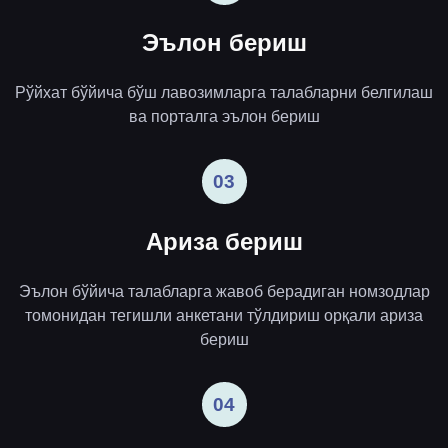
Эълон бериш
Рўйхат бўйича бўш лавозимларга талабларни белгилаш
ва порталга эълон бериш
03
Ариза бериш
Эълон бўйича талабларга жавоб берадиган номзодлар
томонидан тегишли анкетани тўлдириш орқали ариза
бериш
04