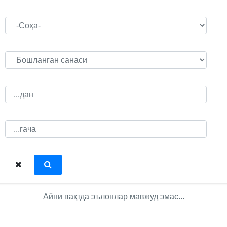
Айни вақтда эълонлар мавжуд эмас...