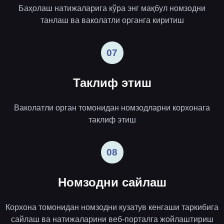
Баҳолаш натижаларига кўра энг мақбул номзодни
танлаш ва ваколатли органга киритиш
07
Таклиф этиш
Ваколатли орган томонидан номзодларни корхонага
таклиф этиш
08
Номзодни сайлаш
Корхона томонидан номзодни кузатув кенгаши таркибига
сайлаш ва натижаларини веб-порталга жойлаштириш