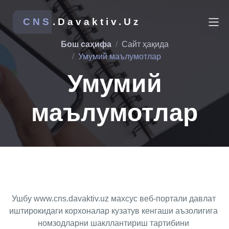
CNS
.Davaktiv.Uz
Бош саҳифа
Сайт ҳақида
Умумий маълумотлар
Умумий
маълумотлар
Ушбу www.cns.davaktiv.uz махсус веб-портали давлат 
иштирокидаги корхоналар кузатув кенгаши аъзолигига 
номзодларни шакллантириш тартибини 