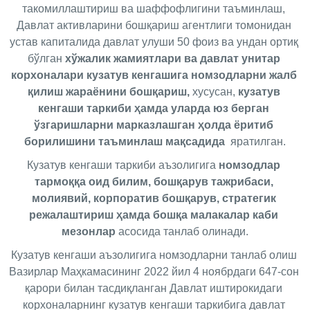
такомиллаштириш ва шаффофлигини таъминлаш, 
Давлат активларини бошқариш агентлиги томонидан 
устав капиталида давлат улуши 50 фоиз ва ундан ортиқ 
бўлган 
хўжалик жамиятлари ва давлат унитар 
корхоналари кузатув кенгашига номзодларни жалб 
қилиш жараёнини бошқариш,
 хусусан, 
кузатув 
кенгаши таркиби ҳамда уларда юз берган 
ўзгаришларни марказлашган ҳолда ёритиб 
борилишини таъминлаш мақсадида 
 яратилган.
Кузатув кенгаши таркиби аъзолигига 
номзодлар 
тармоққа оид билим, бошқарув тажрибаси, 
молиявий, корпоратив бошқарув, стратегик 
режалаштириш ҳамда бошқа малакалар каби 
мезонлар
 асосида танлаб олинади.
Кузатув кенгаши аъзолигига номзодларни танлаб олиш 
Вазирлар Маҳкамасининг 2022 йил 4 ноябрдаги 647-сон 
қарори билан тасдиқланган Давлат иштирокидаги 
корхоналарнинг кузатув кенгаши таркибига давлат 