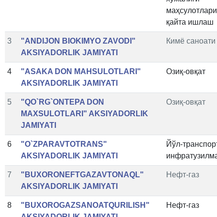
маҳсулотлар
қайта ишлаш
3
"ANDIJON BIOKIMYO ZAVODI"
Кимё саноати
AKSIYADORLIK JAMIYATI
4
"ASAKA DON MAHSULOTLARI"
Озиқ-овқат
AKSIYADORLIK JAMIYATI
5
"QO`RG`ONTEPA DON
Озиқ-овқат
MAXSULOTLARI" AKSIYADORLIK
JAMIYATI
6
"O`ZPARAVTOTRANS"
Йўл-транспор
AKSIYADORLIK JAMIYATI
инфратузилм
7
"BUXORONEFTGAZAVTONAQL"
Нефт-газ
AKSIYADORLIK JAMIYATI
8
"BUXOROGAZSANOATQURILISH"
Нефт-газ
AKSIYADORLIK JAMIYATI