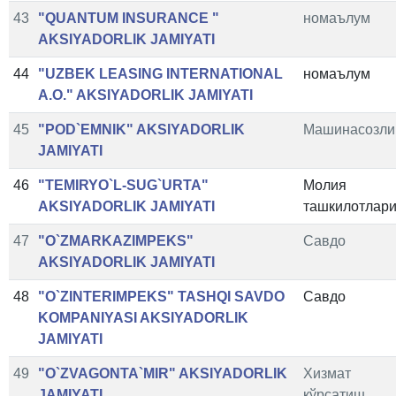
43
"QUANTUM INSURANCE "
номаълум
AKSIYADORLIK JAMIYATI
44
"UZBEK LEASING INTERNATIONAL
номаълум
A.O." AKSIYADORLIK JAMIYATI
45
"POD`EMNIK" AKSIYADORLIK
Машинасозли
JAMIYATI
46
"TEMIRYO`L-SUG`URTA"
Молия
AKSIYADORLIK JAMIYATI
ташкилотлар
47
"O`ZMARKAZIMPEKS"
Савдо
AKSIYADORLIK JAMIYATI
48
"O`ZINTERIMPEKS" TASHQI SAVDO
Савдо
KOMPANIYASI AKSIYADORLIK
JAMIYATI
49
"O`ZVAGONTA`MIR" AKSIYADORLIK
Хизмат
JAMIYATI
кўрсатиш