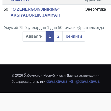
50
"O`ZENERGOINJINIRING"
Энергетика
AKSIYADORLIK JAMIYATI
Умумий 75 ёзувлардан 1 дан 50 гачаси кўрсатилмоқда
Аввалги
1
2
Кейинги
© 2026 Ўзбекистон Республикаси Давлат активларини
davaktiv.uz
@davaktivuz
бошқариш агентлиги
.