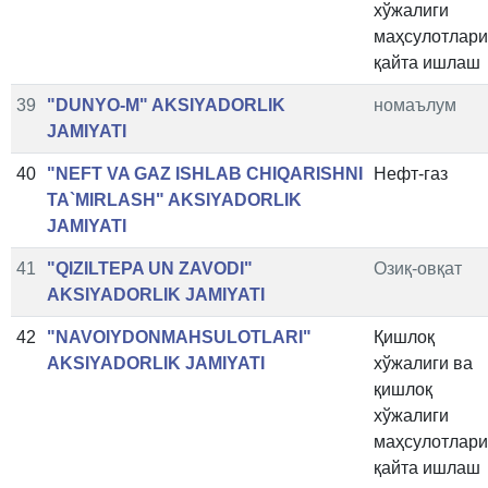
хўжалиги
маҳсулотлар
қайта ишлаш
39
"DUNYO-M" AKSIYADORLIK
номаълум
JAMIYATI
40
"NEFT VA GAZ ISHLAB CHIQARISHNI
Нефт-газ
TA`MIRLASH" AKSIYADORLIK
JAMIYATI
41
"QIZILTEPA UN ZAVODI"
Озиқ-овқат
AKSIYADORLIK JAMIYATI
42
"NAVOIYDONMAHSULOTLARI"
Қишлоқ
AKSIYADORLIK JAMIYATI
хўжалиги ва
қишлоқ
хўжалиги
маҳсулотлар
қайта ишлаш