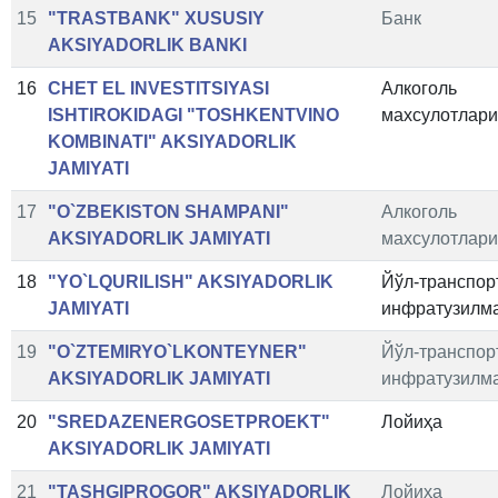
15
"TRASTBANK" XUSUSIY
Банк
AKSIYADORLIK BANKI
16
CHET EL INVESTITSIYASI
Алкоголь
ISHTIROKIDAGI "TOSHKENTVINO
махсулотлари
KOMBINATI" AKSIYADORLIK
JAMIYATI
17
"O`ZBEKISTON SHAMPANI"
Алкоголь
AKSIYADORLIK JAMIYATI
махсулотлари
18
"YO`LQURILISH" AKSIYADORLIK
Йўл-транспор
JAMIYATI
инфратузилм
19
"O`ZTEMIRYO`LKONTEYNER"
Йўл-транспор
AKSIYADORLIK JAMIYATI
инфратузилм
20
"SREDAZENERGOSETPROEKT"
Лойиҳа
AKSIYADORLIK JAMIYATI
21
"TASHGIPROGOR" AKSIYADORLIK
Лойиҳа