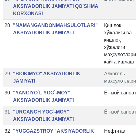
AKSIYADORLIK JAMIYATI QO`SHMA
KORXONASI
28
"NAMANGANDONMAHSULOTLARI"
Қишлоқ
AKSIYADORLIK JAMIYATI
хўжалиги ва
қишлоқ
хўжалиги
маҳсулотлар
қайта ишлаш
29
"BIOKIMYO" AKSIYADORLIK
Алкоголь
JAMIYATI
махсулотлари
30
"YANGIYO`L YOG`-MOY"
Ёғ-мой саноа
AKSIYADORLIK JAMIYATI
31
"URGANCH YOG`-MOY"
Ёғ-мой саноа
AKSIYADORLIK JAMIYATI
32
"YUGGAZSTROY" AKSIYADORLIK
Нефт-газ