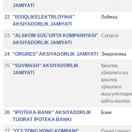
JAMIYATI
22
"ISSIQLIKELEKTRLOYIHA"
Лойиҳа
AKSIYADORLIK JAMIYATI
23
"ALSKOM SUG`URTA KOMPANIYASI"
Суғурта
AKSIYADORLIK JAMIYATI
24
"ORGRES" AKSIYADORLIK JAMIYATI
Энергетика
25
"SUVMASH" AKSIYADORLIK
Қишлоқ
JAMIYATI
хўжалиги ва
қишлоқ
хўжалиги
маҳсулотлар
қайта ишлаш
26
"IPOTEKA-BANK" AKSIYADORLIK
Банк
TIJORAT IPOTEKA BANKI
27
"O`Z-TONG HONG KOMPANI"
Енгил саноат