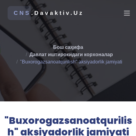
CNS
.Davaktiv.Uz
Бош саҳифа
Давлат иштирокидаги корхоналар
"Buxorogazsanoatqurilish" aksiyadorlik jamiyati
"Buxorogazsanoatqurilis
h" aksiyadorlik jamiyati