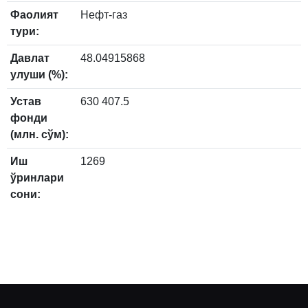
Фаолият
Нефт-газ
тури:
Давлат
48.04915868
улуши (%):
Устав
630 407.5
фонди
(млн. сўм):
Иш
1269
ўринлари
сони: