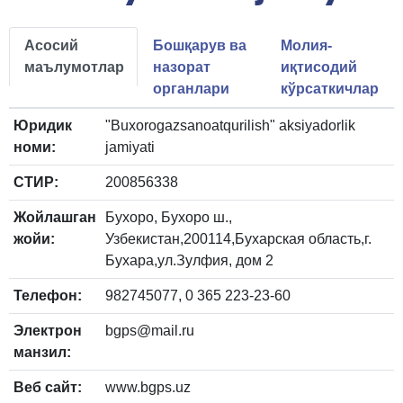
Асосий
Бошқарув ва
Молия-
маълумотлар
назорат
иқтисодий
органлари
кўрсаткичлар
Юридик
"Buxorogazsanoatqurilish" aksiyadorlik
номи:
jamiyati
СТИР:
200856338
Жойлашган
Бухоро, Бухоро ш.,
жойи:
Узбекистан,200114,Бухарская область,г.
Бухара,ул.Зулфия, дом 2
Телефон:
982745077, 0 365 223-23-60
Электрон
bgps@mail.ru
манзил:
Веб сайт:
www.bgps.uz