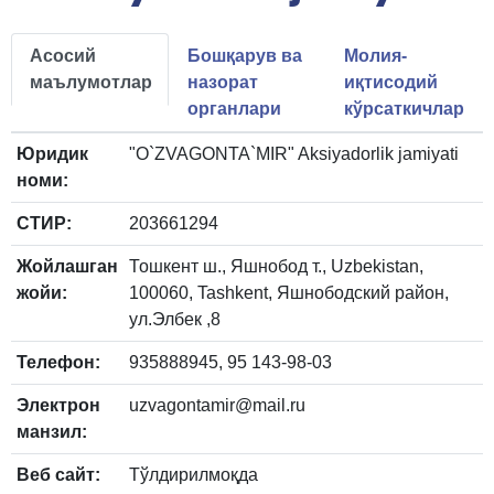
Асосий
Бошқарув ва
Молия-
маълумотлар
назорат
иқтисодий
органлари
кўрсаткичлар
Юридик
"O`ZVAGONTA`MIR" Aksiyadorlik jamiyati
номи:
СТИР:
203661294
Жойлашган
Тошкент ш., Яшнобод т., Uzbekistan,
жойи:
100060, Tashkent, Яшнободский район,
ул.Элбек ,8
Телефон:
935888945, 95 143-98-03
Электрон
uzvagontamir@mail.ru
манзил:
Веб сайт:
Тўлдирилмоқда