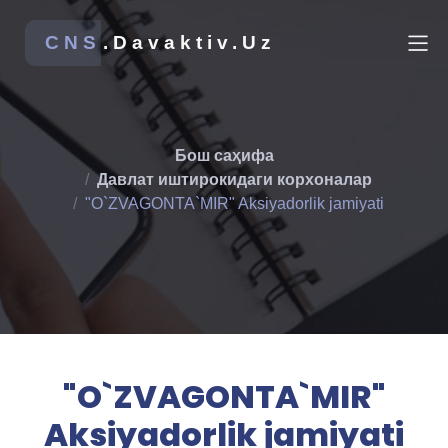
CNS
.Davaktiv.Uz
Бош саҳифа
Давлат иштирокидаги корхоналар
"O`ZVAGONTA`MIR" Aksiyadorlik jamiyati
"O`ZVAGONTA`MIR"
Aksiyadorlik jamiyati