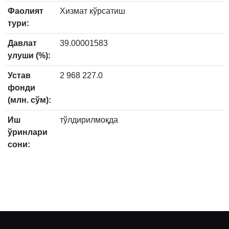
Фаолият
Хизмат кўрсатиш
тури:
Давлат
39.00001583
улуши (%):
Устав
2 968 227.0
фонди
(млн. сўм):
Иш
тўлдирилмоқда
ўринлари
сони: