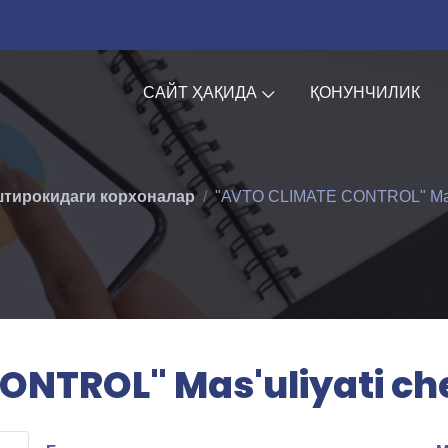
САЙТ ҲАҚИДА
ҚОНУНЧИЛИК
штирокидаги корхоналар
"AVTO CLIMATE CONTROL" Mas'u
ONTROL" Mas'uliyati ch