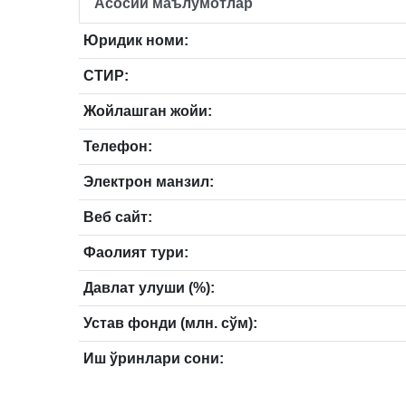
Асосий маълумотлар
Юридик номи:
СТИР:
Жойлашган жойи:
Телефон:
Электрон манзил:
Веб сайт:
Фаолият тури:
Давлат улуши (%):
Устав фонди (млн. сўм):
Иш ўринлари сони: