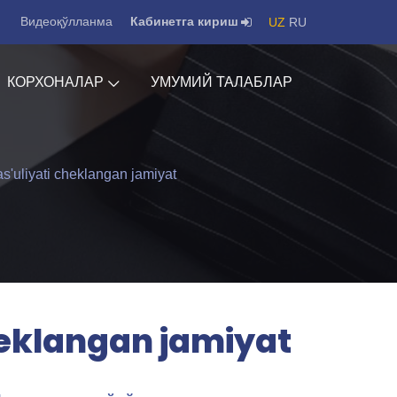
Видеоқўлланма
Кабинетга кириш
UZ
RU
КОРХОНАЛАР
УМУМИЙ ТАЛАБЛАР
liyati cheklangan jamiyat
eklangan jamiyat