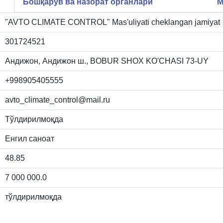
Бошқарув ва назорат органлари
М
"AVTO CLIMATE CONTROL" Mas'uliyati cheklangan jamiyat
301724521
Андижон, Андижон ш., BOBUR SHOX KO'CHASI 73-UY
+998905405555
avto_climate_control@mail.ru
Тўлдирилмоқда
Енгил саноат
48.85
7 000 000.0
тўлдирилмоқда