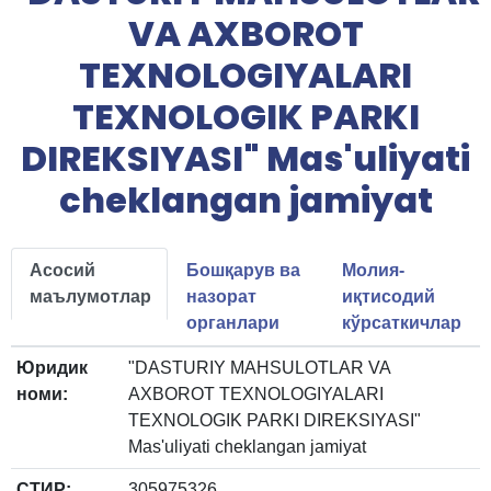
VA AXBOROT
TEXNOLOGIYALARI
TEXNOLOGIK PARKI
DIREKSIYASI" Mas'uliyati
cheklangan jamiyat
Асосий
Бошқарув ва
Молия-
маълумотлар
назорат
иқтисодий
органлари
кўрсаткичлар
Юридик
"DASTURIY MAHSULOTLAR VA
номи:
AXBOROT TEXNOLOGIYALARI
TEXNOLOGIK PARKI DIREKSIYASI"
Mas'uliyati cheklangan jamiyat
СТИР:
305975326