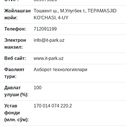
Жойлашган
Тошкент ш., М.Улугбек т., TEPAMASJID
жойи:
KO'CHASI, 4-UY
Телефон:
712091199
Электрон
info@it-park.uz
манзил:
Веб сайт:
www.it-park.uz
Фаолият
Ахборот технологиялари
тури:
Давлат
100
улуши (%):
Устав
170 014 074 220.2
фонди
(млн. сўм):