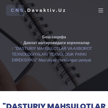
CNS
.Davaktiv.Uz
Бош саҳифа
Давлат иштирокидаги корхоналар
"DASTURIY MAHSULOTLAR VA AXBOROT
TEXNOLOGIYALARI TEXNOLOGIK PARKI
DIREKSIYASI" Mas'uliyati cheklangan jamiyat
"DASTURIY MAHSULOTLAR