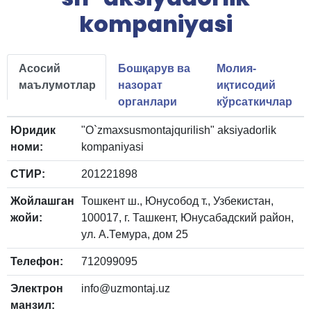
kompaniyasi
Асосий
Бошқарув ва
Молия-
маълумотлар
назорат
иқтисодий
органлари
кўрсаткичлар
Юридик
"O`zmaxsusmontajqurilish" aksiyadorlik
номи:
kompaniyasi
СТИР:
201221898
Жойлашган
Тошкент ш., Юнусобод т., Узбекистан,
жойи:
100017, г. Ташкент, Юнусабадский район,
ул. А.Темура, дом 25
Телефон:
712099095
Электрон
info@uzmontaj.uz
манзил: