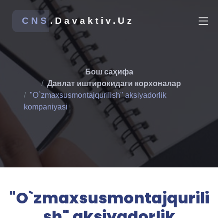
CNS
.Davaktiv.Uz
Бош саҳифа
Давлат иштирокидаги корхоналар
"O`zmaxsusmontajqurilish" aksiyadorlik
kompaniyasi
"O`zmaxsusmontajqurili
sh" aksiyadorlik