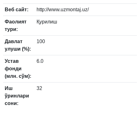
Веб сайт:
http://www.uzmontaj.uz/
Фаолият
Қурилиш
тури:
Давлат
100
улуши (%):
Устав
6.0
фонди
(млн. сўм):
Иш
32
ўринлари
сони: