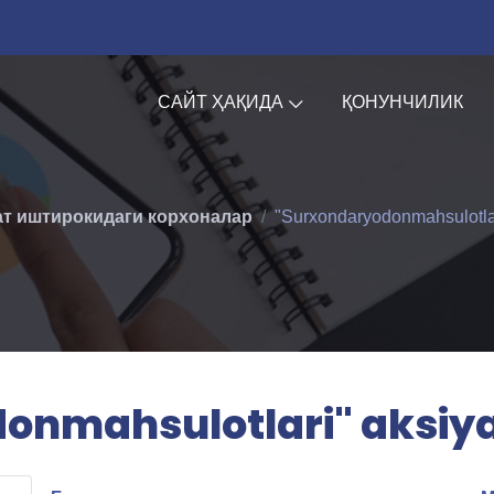
САЙТ ҲАҚИДА
ҚОНУНЧИЛИК
т иштирокидаги корхоналар
"Surxondaryodonmahsulotlari
onmahsulotlari" aksiyad