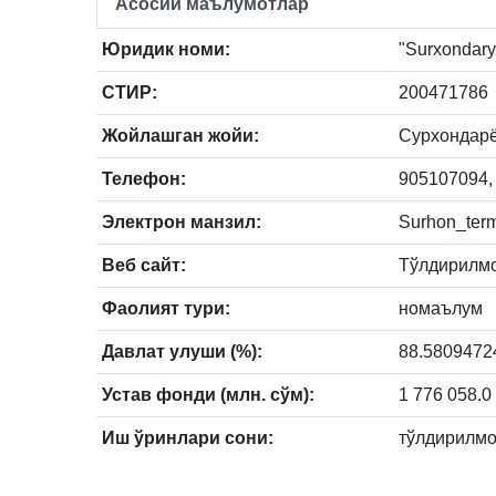
Асосий маълумотлар
Юридик номи:
"Surxondaryo
СТИР:
200471786
Жойлашган жойи:
Сурхондарё,
Телефон:
905107094,
Электрон манзил:
Surhon_term
Веб сайт:
Тўлдирилм
Фаолият тури:
номаълум
Давлат улуши (%):
88.5809472
Устав фонди (млн. сўм):
1 776 058.0
Иш ўринлари сони:
тўлдирилмо