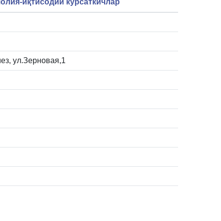
олия-иқтисодий кўрсаткичлар
мез, ул.Зерновая,1