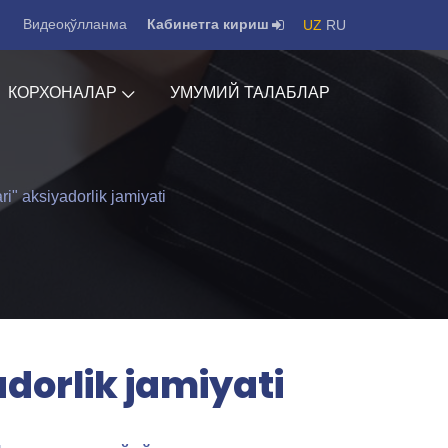
Видеоқўлланма
Кабинетга кириш
UZ
RU
КОРХОНАЛАР
УМУМИЙ ТАЛАБЛАР
" aksiyadorlik jamiyati
orlik jamiyati