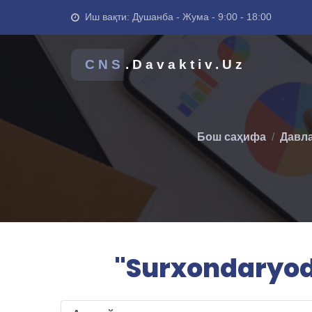
Иш вақти: Душанба - Жума - 9:00 - 18:00
CNS
.Davaktiv.Uz
Бош саҳифа
Давла
"Surxondaryod