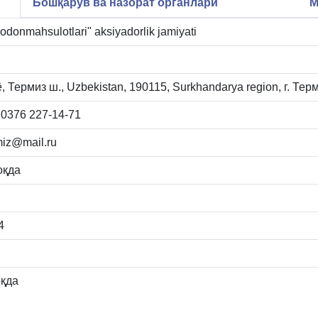
Бошқарув ва назорат органлари
М
donmahsulotlari" aksiyadorlik jamiyati
 Термиз ш., Uzbekistan, 190115, Surkhandarya region, г. Тер
 0376 227-14-71
iz@mail.ru
оқда
4
қда