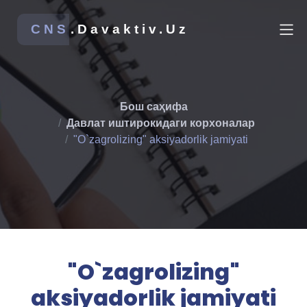
CNS
.Davaktiv.Uz
Бош саҳифа
Давлат иштирокидаги корхоналар
"O`zagrolizing" aksiyadorlik jamiyati
"O`zagrolizing"
aksiyadorlik jamiyati