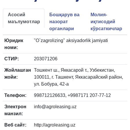
Асосий
Бошқарув ва
Молия-
маълумотлар
назорат
иқтисодий
органлари
кўрсаткичлар
Юридик
"O`zagrolizing" aksiyadorlik jamiyati
номи:
СТИР:
203071206
Жойлашган
Тошкент ш., Яккасарой т., Узбекистан,
жойи:
100011, г. Ташкент, Яккасарайский район,
ул. Бобура, 42-а
Телефон:
998712126633, +9987171 207-77-12
Электрон
info@agroleasing.uz
манзил:
Веб сайт:
http://agroleasing.uz