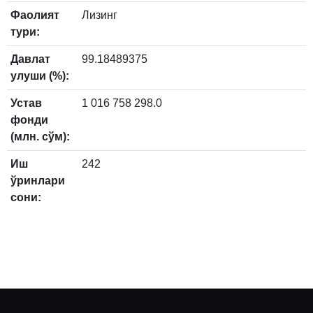
Фаолият
Лизинг
тури:
Давлат
99.18489375
улуши (%):
Устав
1 016 758 298.0
фонди
(млн. сўм):
Иш
242
ўринлари
сони: