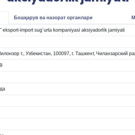
Бошқарув ва назорат органлари
М
 eksport-import sug`urta kompaniyasi aksiyadorlik jamiyati
илонзор т., Узбекистан, 100097, г. Ташкент, Чиланзарский рай
9
да