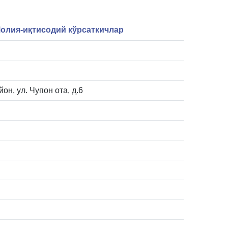
олия-иқтисодий кўрсаткичлар
он, ул. Чупон ота, д.6