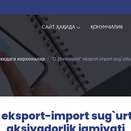
САЙТ ҲАҚИДА
ҚОНУНЧИЛИК
кидаги корхоналар
"O`zbekinvest" eksport-import sug`urta
 eksport-import sug`u
aksiyadorlik jamiyati