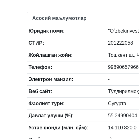
Асосий маълумотлар
Юридик номи:
"O`zbekinvest"
СТИР:
201222058
Жойлашган жойи:
Тошкент ш., Ч
Телефон:
99890657966
Электрон манзил:
-
Веб сайт:
Тўлдирилмоқ
Фаолият тури:
Суғурта
Давлат улуши (%):
55.34990404
Устав фонди (млн. сўм):
14 110 820.0