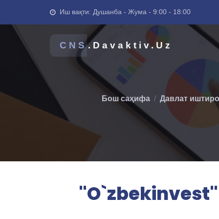
Иш вақти: Душанба - Жума - 9:00 - 18:00
CNS
.Davaktiv.Uz
Бош саҳифа
Давлат иштиро
"O`zbekinvest"