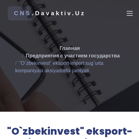
CNS
.Davaktiv.Uz
Главная
Предприятия с участием государства
"O`zbekinvest" eksport-import sug`urta
kompaniyasi aksiyadorlik jamiyati
"O`zbekinvest" eksport-