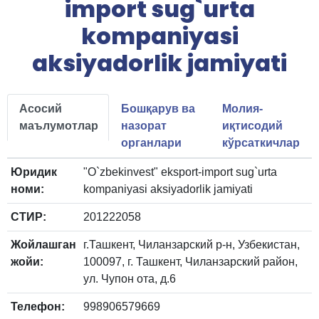
import sug`urta
kompaniyasi
aksiyadorlik jamiyati
Асосий
Бошқарув ва
Молия-
маълумотлар
назорат
иқтисодий
органлари
кўрсаткичлар
Юридик
"O`zbekinvest" eksport-import sug`urta
номи:
kompaniyasi aksiyadorlik jamiyati
СТИР:
201222058
Жойлашган
г.Ташкент, Чиланзарский р-н, Узбекистан,
жойи:
100097, г. Ташкент, Чиланзарский район,
ул. Чупон ота, д.6
Телефон:
998906579669