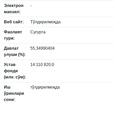
Электрон
-
манзил:
Веб сайт:
Тўлдирилмоқда
Фаолият
Суғурта
тури:
Давлат
55.34990404
улуши (%):
Устав
14 110 820.0
фонди
(млн. сўм):
Иш
тўлдирилмоқда
ўринлари
сони: