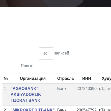
записей
Поиск:
№
Организация
Отрасль
ИНН
Ҳуд
1
"AGROBANK"
Банк
207243390
г.Ташк
AKSIYADORLIK
TIJORAT BANKI
2
"MIKROKREDITBANK"
Банк
200547792
г.Ташк