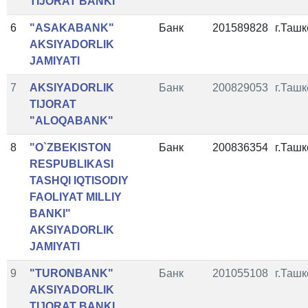
TIJORAT BANKI
6
"ASAKABANK"
Банк
201589828
г.Ташк
AKSIYADORLIK
JAMIYATI
7
AKSIYADORLIK
Банк
200829053
г.Ташк
TIJORAT
"ALOQABANK"
8
"O`ZBEKISTON
Банк
200836354
г.Ташк
RESPUBLIKASI
TASHQI IQTISODIY
FAOLIYAT MILLIY
BANKI"
AKSIYADORLIK
JAMIYATI
9
"TURONBANK"
Банк
201055108
г.Ташк
AKSIYADORLIK
TIJORAT BANKI