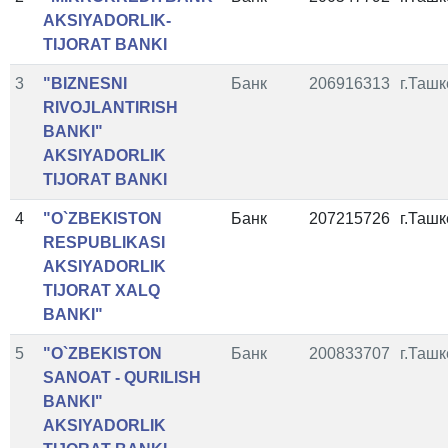
AKSIYADORLIK-
TIJORAT BANKI
3
"BIZNESNI
Банк
206916313
г.Ташк
RIVOJLANTIRISH
BANKI"
AKSIYADORLIK
TIJORAT BANKI
4
"O`ZBEKISTON
Банк
207215726
г.Ташк
RESPUBLIKASI
AKSIYADORLIK
TIJORAT XALQ
BANKI"
5
"O`ZBEKISTON
Банк
200833707
г.Ташк
SANOAT - QURILISH
BANKI"
AKSIYADORLIK