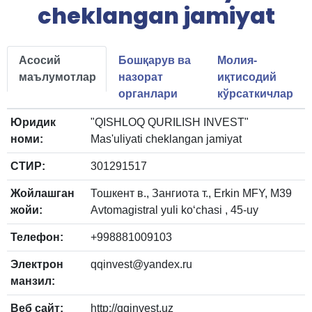
cheklangan jamiyat
Асосий
Бошқарув ва
Молия-
маълумотлар
назорат
иқтисодий
органлари
кўрсаткичлар
Юридик
"QISHLOQ QURILISH INVEST"
номи:
Mas'uliyati cheklangan jamiyat
СТИР:
301291517
Жойлашган
Тошкент в., Зангиота т., Erkin MFY, M39
жойи:
Аvtomagistral yuli ko‘chasi , 45-uy
Телефон:
+998881009103
Электрон
qqinvest@yandex.ru
манзил:
Веб сайт:
http://qqinvest.uz