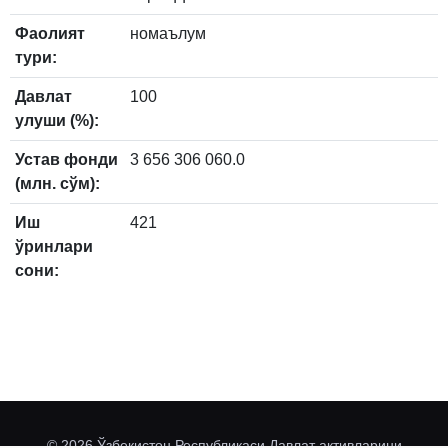
Фаолият
номаълум
тури:
Давлат
100
улуши (%):
Устав фонди
3 656 306 060.0
(млн. сўм):
Иш
421
ўринлари
сони:
© 2026 Ўзбекистон Республикаси Давлат активларини