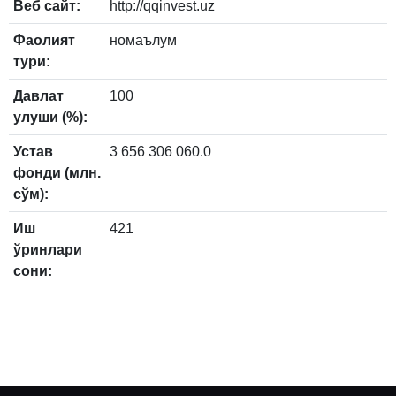
Веб сайт:
http://qqinvest.uz
Фаолият
номаълум
тури:
Давлат
100
улуши (%):
Устав
3 656 306 060.0
фонди (млн.
сўм):
Иш
421
ўринлари
сони: