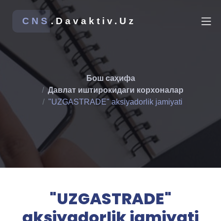
CNS
.Davaktiv.Uz
Бош саҳифа
Давлат иштирокидаги корхоналар
"UZGASTRADE" aksiyadorlik jamiyati
"UZGASTRADE"
aksiyadorlik jamiyati