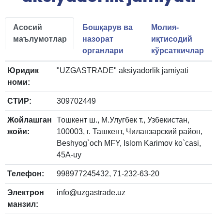
Асосий
Бошқарув ва
Молия-
маълумотлар
назорат
иқтисодий
органлари
кўрсаткичлар
Юридик
"UZGASTRADE" aksiyadorlik jamiyati
номи:
СТИР:
309702449
Жойлашган
Тошкент ш., М.Улугбек т., Узбекистан,
жойи:
100003, г. Ташкент, Чиланзарский район,
Beshyog`och MFY, Islom Karimov ko`casi,
45A-uy
Телефон:
998977245432, 71-232-63-20
Электрон
info@uzgastrade.uz
манзил: