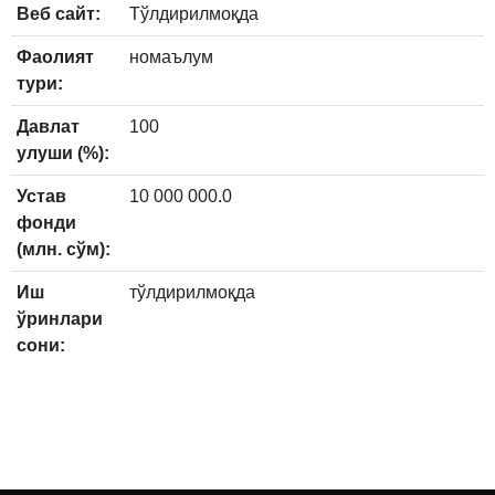
Веб сайт:
Тўлдирилмоқда
Фаолият
номаълум
тури:
Давлат
100
улуши (%):
Устав
10 000 000.0
фонди
(млн. сўм):
Иш
тўлдирилмоқда
ўринлари
сони: