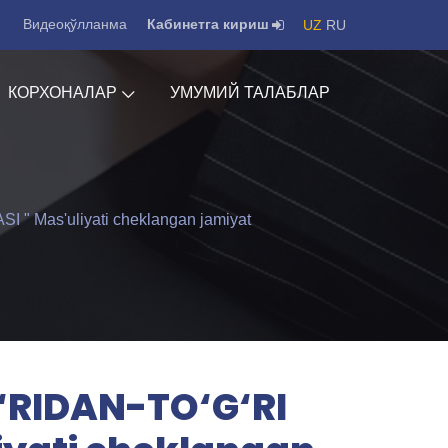
Видеоқўлланма
Кабинетга кириш
UZ
RU
КОРХОНАЛАР
УМУМИЙ ТАЛАБЛАР
Mas'uliyati cheklangan jamiyat
‘RIDAN-TO‘G‘RI