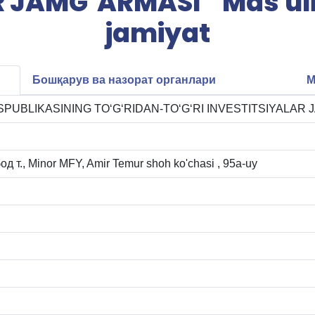
 JAMG‘ARMASI " Mas'ul
jamiyat
Бошқарув ва назорат органлари
М
PUBLIKASINING TO‘G‘RIDAN-TO‘G‘RI INVESTITSIYALAR JAMG
 т., Minor MFY, Amir Temur shoh ko'chasi , 95а-uy