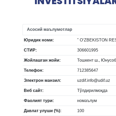
INVESTITSIYALAR
Асосий маълумотлар
Юридик номи:
" O‘ZBEKISTON RES
СТИР:
306601995
Жойлашган жойи:
Тошкент ш., Юнусобод
Телефон:
712385647
Электрон манзил:
uzdif.info@udif.uz
Веб сайт:
Тўлдирилмоқда
Фаолият тури:
номаълум
Давлат улуши (%):
100