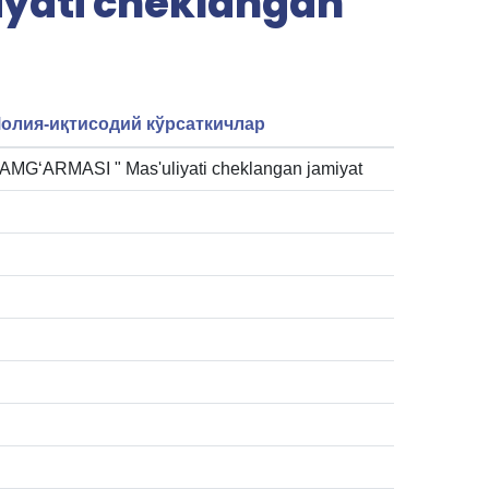
iyati cheklangan
олия-иқтисодий кўрсаткичлар
‘ARMASI " Mas'uliyati cheklangan jamiyat