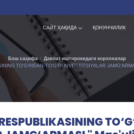
САЙТ ҲАҚИДА
ҚОНУНЧИЛИК
Бош саҳифа
Давлат иштирокидаги корхоналар
ING TO‘G‘RIDAN-TO‘G‘RI INVESTITSIYALAR JAMG‘ARMASI " 
 RESPUBLIKASINING TO‘G