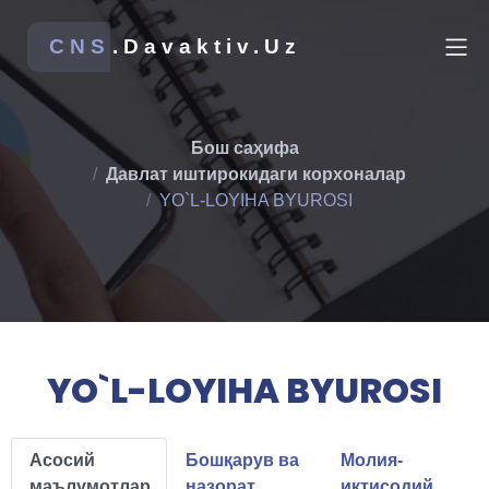
CNS
.Davaktiv.Uz
Бош саҳифа
Давлат иштирокидаги корхоналар
YO`L-LOYIHA BYUROSI
YO`L-LOYIHA BYUROSI
Асосий
Бошқарув ва
Молия-
маълумотлар
назорат
иқтисодий