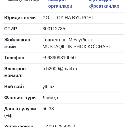
органлари
кўрсаткичлар
Юридик номи:
YO`L-LOYIHA BYUROSI
СТИР:
300112785
Жойлашган
Тошкент ш., М.Улугбек т.,
жойи:
MUSTAQILLIK SHOX KO`CHASI
Телефон:
+998909310050
Электрон
rcb2009@mail.ru
манзил:
Веб сайт:
ylb.uz
Фаолият тури:
Лойиҳа
Давлат улуши
56.38
(%):
Устав фонди
1 409 678 435.0