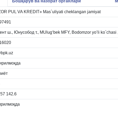
Бошқарув ва назорат органлари
М
OR PUL VA KREDIT» Mas`uliyati cheklangan jamiyat
97491
нт ш., Юнусобод т., MUlugʻbek MFY, Bodomzor yoʼli ko`chasi 
16020
@bpk.uz
ирилмоқда
иёт
3
857 142.6
ирилмоқда