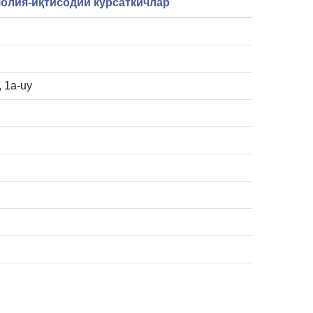
олия-иқтисодий кўрсаткичлар
, 1а-uy