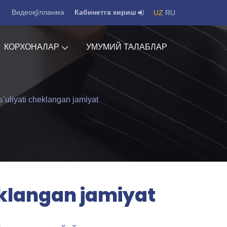
Видеоқўлланма
Кабинетга кириш
UZ
RU
КОРХОНАЛАР
УМУМИЙ ТАЛАБЛАР
iyati cheklangan jamiyat
eklangan jamiyat