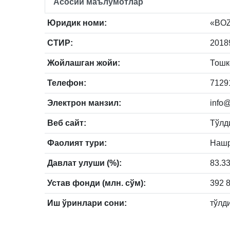
Асосий маълумотлар
Юридик номи:
«BOZ
СТИР:
2018
Жойлашган жойи:
Тошке
Телефон:
7129
Электрон манзил:
info
Веб сайт:
Тўлд
Фаолият тури:
Нашр
Давлат улуши (%):
83.3
Устав фонди (млн. сўм):
392 
Иш ўринлари сони:
тўлд