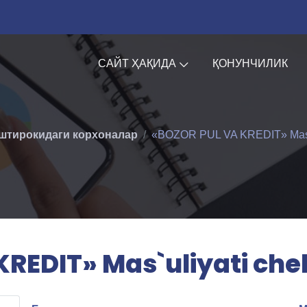
САЙТ ҲАҚИДА
ҚОНУНЧИЛИК
штирокидаги корхоналар
«BOZOR PUL VA KREDIT» Mas`ul
REDIT» Mas`uliyati ch