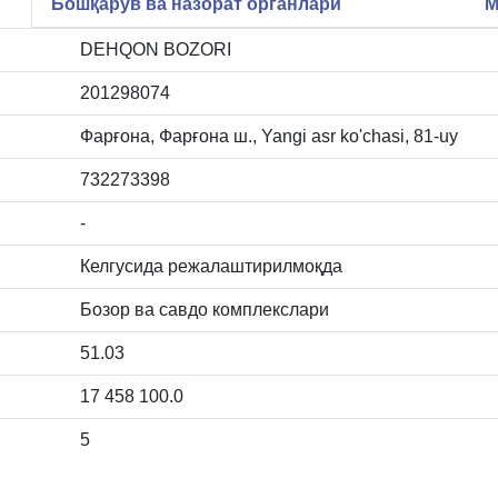
Бошқарув ва назорат органлари
М
DEHQON BOZORI
201298074
Фарғона, Фарғона ш., Yangi asr ko'chasi, 81-uy
732273398
-
Келгусида режалаштирилмоқда
Бозор ва савдо комплекслари
51.03
17 458 100.0
5