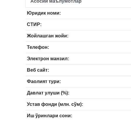
Асосий маълумотлар
Юридик номи:
СТИР:
Жойлашган жойи:
Телефон:
Электрон манзил:
Веб сайт:
Фаолият тури:
Давлат улуши (%):
Устав фонди (млн. сўм):
Иш ўринлари сони: