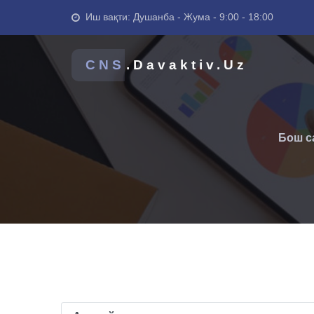
Иш вақти: Душанба - Жума - 9:00 - 18:00
CNS
.Davaktiv.Uz
Бош с