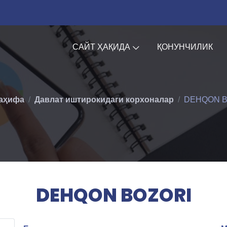
САЙТ ҲАҚИДА
ҚОНУНЧИЛИК
аҳифа
Давлат иштирокидаги корхоналар
DEHQON B
DEHQON BOZORI