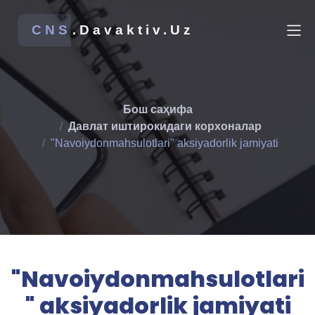
CNS
.Davaktiv.Uz
Бош саҳифа
Давлат иштирокидаги корхоналар
"Navoiydonmahsulotlari" aksiyadorlik jamiyati
"Navoiydonmahsulotlari
" aksiyadorlik jamiyati