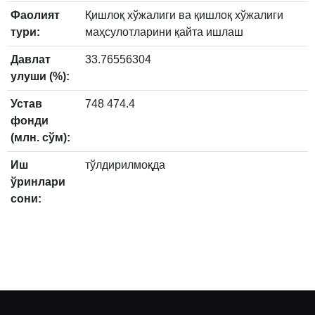
Фаолият
Қишлоқ хўжалиги ва қишлоқ хўжалиги
тури:
маҳсулотларини қайта ишлаш
Давлат
33.76556304
улуши (%):
Устав
748 474.4
фонди
(млн. сўм):
Иш
тўлдирилмоқда
ўринлари
сони: