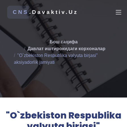
CNS
.Davaktiv.Uz
Бош саҳифа
Давлат иштирокидаги корхоналар
"O`zbekiston Respublika valyuta birjasi"
aksiyadorlik jamiyati
"O`zbekiston Respublika
valyuta birjasi"