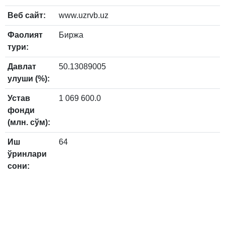
Веб сайт:
www.uzrvb.uz
Фаолият
Биржа
тури:
Давлат
50.13089005
улуши (%):
Устав
1 069 600.0
фонди
(млн. сўм):
Иш
64
ўринлари
сони: