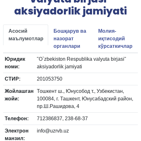
aksiyadorlik jamiyati
Асосий
Бошқарув ва
Молия-
маълумотлар
назорат
иқтисодий
органлари
кўрсаткичлар
Юридик
"O`zbekiston Respublika valyuta birjasi"
номи:
aksiyadorlik jamiyati
СТИР:
201053750
Жойлашган
Тошкент ш., Юнусобод т., Узбекистан,
жойи:
100084, г. Ташкент, Юнусабадский район,
пр.Ш.Рашидова, 4
Телефон:
712386837, 238-68-37
Электрон
info@uzrvb.uz
манзил: