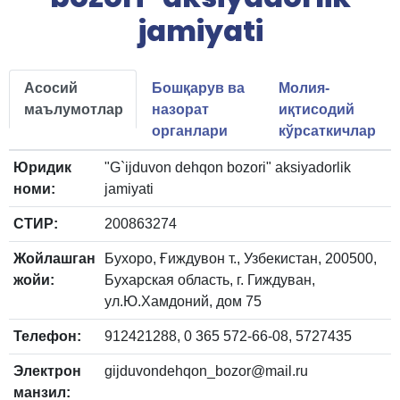
jamiyati
Асосий
Бошқарув ва
Молия-
маълумотлар
назорат
иқтисодий
органлари
кўрсаткичлар
Юридик
"G`ijduvon dehqon bozori" aksiyadorlik
номи:
jamiyati
СТИР:
200863274
Жойлашган
Бухоро, Ғиждувон т., Узбекистан, 200500,
жойи:
Бухарская область, г. Гиждуван,
ул.Ю.Хамдоний, дом 75
Телефон:
912421288, 0 365 572-66-08, 5727435
Электрон
gijduvondehqon_bozor@mail.ru
манзил: