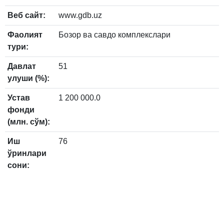
Веб сайт:
www.gdb.uz
Фаолият
Бозор ва савдо комплекслари
тури:
Давлат
51
улуши (%):
Устав
1 200 000.0
фонди
(млн. сўм):
Иш
76
ўринлари
сони: