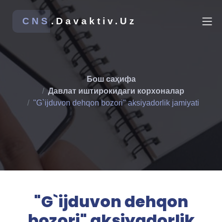
CNS
.Davaktiv.Uz
Бош саҳифа
Давлат иштирокидаги корхоналар
"G`ijduvon dehqon bozori" aksiyadorlik jamiyati
"G`ijduvon dehqon
bozori" aksiyadorlik