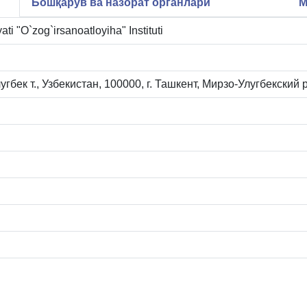
Бошқарув ва назорат органлари
М
ati "O`zog`irsanoatloyiha" Instituti
угбек т., Узбекистан, 100000, г. Ташкент, Мирзо-Улугбекский