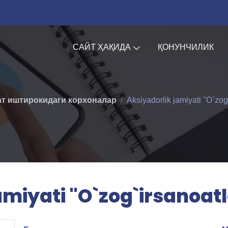
САЙТ ҲАҚИДА
ҚОНУНЧИЛИК
т иштирокидаги корхоналар
Aksiyadorlik jamiyati "O`zog`
amiyati "O`zog`irsanoatlo