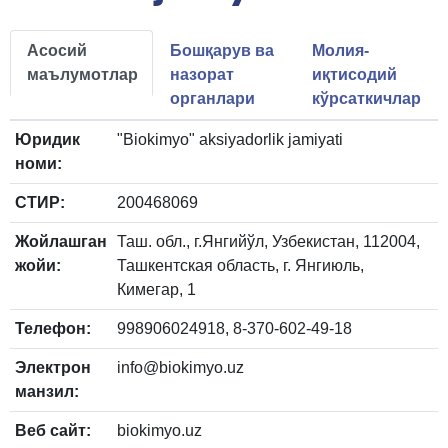
Асосий
Бошқарув ва
Молия-
маълумотлар
назорат
иқтисодий
органлари
кўрсаткичлар
Юридик
"Biokimyo" aksiyadorlik jamiyati
номи:
СТИР:
200468069
Жойлашган
Таш. обл., г.Янгийўл, Узбекистан, 112004,
жойи:
Ташкентская область, г. Янгиюль,
Кимегар, 1
Телефон:
998906024918, 8-370-602-49-18
Электрон
info@biokimyo.uz
манзил:
Веб сайт:
biokimyo.uz