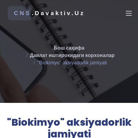
CNS
.Davaktiv.Uz
Бош саҳифа
Давлат иштирокидаги корхоналар
"Biokimyo" aksiyadorlik jamiyati
"Biokimyo" aksiyadorlik
jamiyati