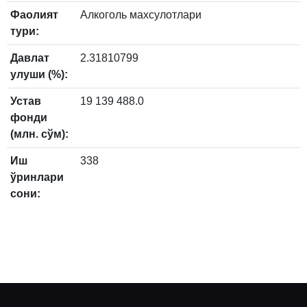
Фаолият
Алкоголь махсулотлари
тури:
Давлат
2.31810799
улуши (%):
Устав
19 139 488.0
фонди
(млн. сўм):
Иш
338
ўринлари
сони: