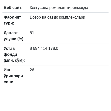
Веб сайт:
Келгусида режалаштирилмоқда
Фаолият
Бозор ва савдо комплекслари
тури:
Давлат
51
улуши (%):
Устав
8 694 414 178.0
фонди
(млн. сўм):
Иш
26
ўринлари
сони: