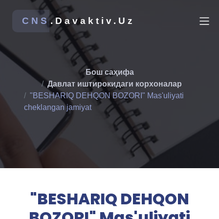
CNS
.Davaktiv.Uz
Бош саҳифа
Давлат иштирокидаги корхоналар
"BESHARIQ DEHQON BOZORI" Mas'uliyati
cheklangan jamiyat
"BESHARIQ DEHQON
BOZORI" Mas'uliyati