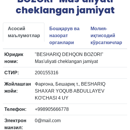
cheklangan jamiyat
Асосий
Бошқарув ва
Молия-
маълумотлар
назорат
иқтисодий
органлари
кўрсаткичлар
Юридик
"BESHARIQ DEHQON BOZORI"
номи:
Mas'uliyati cheklangan jamiyat
СТИР:
200155316
Жойлашган
Фарғона, Бешариқ т., BESHARIQ
жойи:
SHAXAR YOQUB ABDULLAYEV
KO'CHASI 4 UY
Телефон:
+998905666778
Электрон
0@mail.com
манзил: