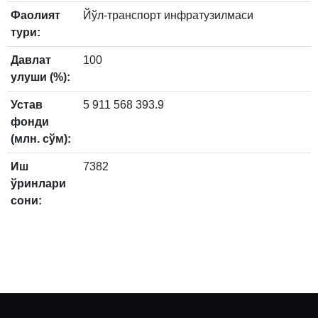
Фаолият
Йўл-транспорт инфратузилмаси
тури:
Давлат
100
улуши (%):
Устав
5 911 568 393.9
фонди
(млн. сўм):
Иш
7382
ўринлари
сони: