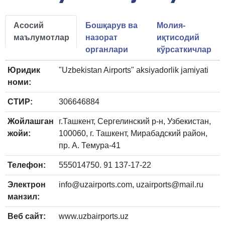
Асосий
Бошқарув ва
Молия-
маълумотлар
назорат
иқтисодий
органлари
кўрсаткичлар
Юридик
"Uzbekistan Airports" aksiyadorlik jamiyati
номи:
СТИР:
306646884
Жойлашган
г.Ташкент, Сергелинский р-н, Узбекистан,
жойи:
100060, г. Ташкент, Мирабадский район,
пр. А. Темура-41
Телефон:
555014750. 91 137-17-22
Электрон
info@uzairports.com, uzairports@mail.ru
манзил:
Веб сайт:
www.uzbairports.uz