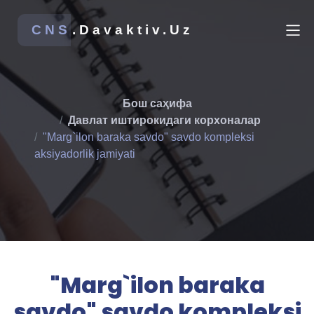
CNS
.Davaktiv.Uz
Бош саҳифа
Давлат иштирокидаги корхоналар
"Marg`ilon baraka savdo" savdo kompleksi
aksiyadorlik jamiyati
"Marg`ilon baraka
savdo" savdo kompleksi