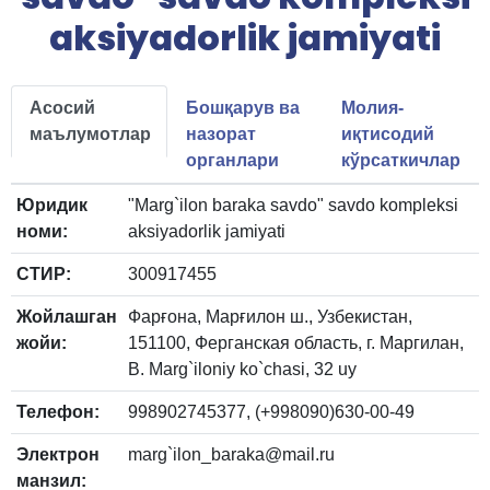
aksiyadorlik jamiyati
Асосий
Бошқарув ва
Молия-
маълумотлар
назорат
иқтисодий
органлари
кўрсаткичлар
Юридик
"Marg`ilon baraka savdo" savdo kompleksi
номи:
aksiyadorlik jamiyati
СТИР:
300917455
Жойлашган
Фарғона, Марғилон ш., Узбекистан,
жойи:
151100, Ферганская область, г. Маргилан,
B. Marg`iloniy ko`chasi, 32 uy
Телефон:
998902745377, (+998090)630-00-49
Электрон
marg`ilon_baraka@mail.ru
манзил: