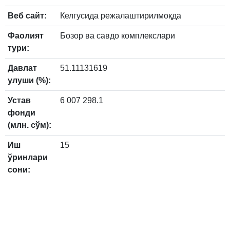
Веб сайт:
Келгусида режалаштирилмоқда
Фаолият
Бозор ва савдо комплекслари
тури:
Давлат
51.11131619
улуши (%):
Устав
6 007 298.1
фонди
(млн. сўм):
Иш
15
ўринлари
сони: