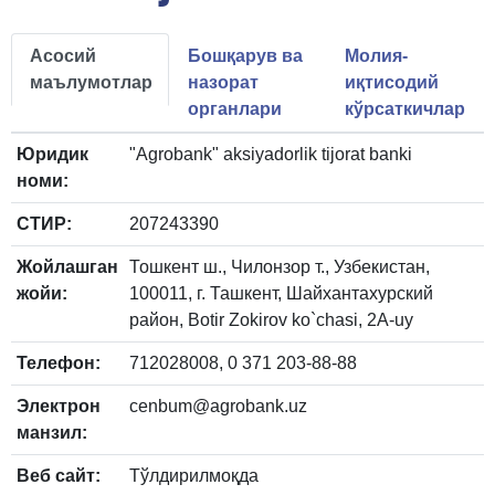
Асосий
Бошқарув ва
Молия-
маълумотлар
назорат
иқтисодий
органлари
кўрсаткичлар
Юридик
"Agrobank" aksiyadorlik tijorat banki
номи:
СТИР:
207243390
Жойлашган
Тошкент ш., Чилонзор т., Узбекистан,
жойи:
100011, г. Ташкент, Шайхантахурский
район, Botir Zokirov ko`chasi, 2A-uy
Телефон:
712028008, 0 371 203-88-88
Электрон
cenbum@agrobank.uz
манзил:
Веб сайт:
Тўлдирилмоқда