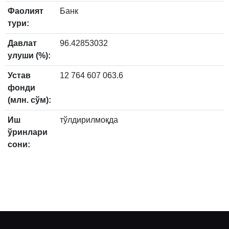
Фаолият
Банк
тури:
Давлат
96.42853032
улуши (%):
Устав
12 764 607 063.6
фонди
(млн. сўм):
Иш
тўлдирилмоқда
ўринлари
сони: