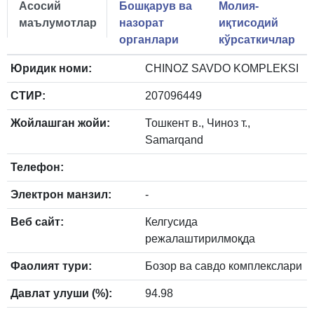
Асосий
Бошқарув ва
Молия-
маълумотлар
назорат
иқтисодий
органлари
кўрсаткичлар
Юридик номи:
CHINOZ SAVDO KOMPLEKSI
СТИР:
207096449
Жойлашган жойи:
Тошкент в., Чиноз т.,
Samarqand
Телефон:
Электрон манзил:
-
Веб сайт:
Келгусида
режалаштирилмоқда
Фаолият тури:
Бозор ва савдо комплекслари
Давлат улуши (%):
94.98