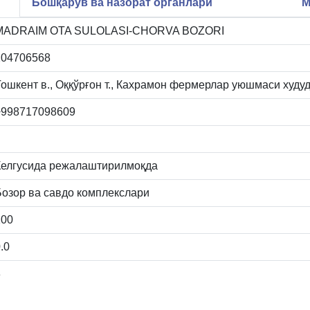
Бошқарув ва назорат органлари
М
MADRAIM OTA SULOLASI-CHORVA BOZORI
204706568
Тошкент в., Оққўрғон т., Кахрамон фермерлар уюшмаси худу
+998717098609
Келгусида режалаштирилмоқда
Бозор ва савдо комплекслари
100
.0
8