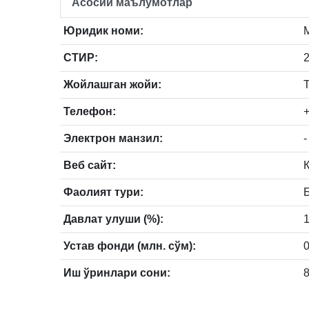
Асосий маълумотлар
Юридик номи:
СТИР:
Жойлашган жойи:
Телефон:
Электрон манзил:
-
Веб сайт:
Фаолият тури:
Давлат улуши (%):
Устав фонди (млн. сўм):
0
Иш ўринлари сони: