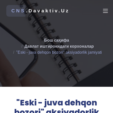
CNS
.Davaktiv.Uz
Бош саҳифа
Давлат иштирокидаги корхоналар
"Eski - juva dehqon bozori" aksiyadorlik jamiyati
"Eski - juva dehqon
bozori" aksiyadorlik