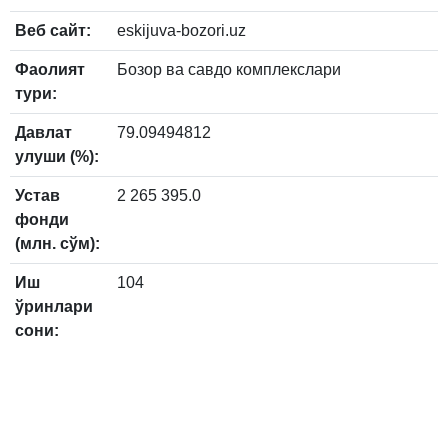
Веб сайт:
eskijuva-bozori.uz
Фаолият
Бозор ва савдо комплекслари
тури:
Давлат
79.09494812
улуши (%):
Устав
2 265 395.0
фонди
(млн. сўм):
Иш
104
ўринлари
сони: