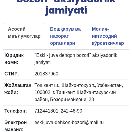
jamiyati
Асосий
Бошқарув ва
Молия-
маълумотлар
назорат
иқтисодий
органлари
кўрсаткичлар
Юридик
"Eski - juva dehqon bozori" aksiyadorlik
номи:
jamiyati
СТИР:
201837960
Жойлашган
Тошкент ш., Шайхонтохур т., Узбекистан,
жойи:
100002, г. Ташкент, Шайхантахурский
район, Бозори майдони, 28
Телефон:
712441801, 242-46-90
Электрон
eski-juva-dehkon-bozori@mail.ru
манзил: