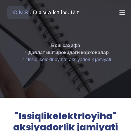
CNS
.Davaktiv.Uz
Бош саҳифа
Давлат иштирокидаги корхоналар
"Issiqlikelektrloyiha" aksiyadorlik jamiyati
"Issiqlikelektrloyiha"
aksiyadorlik jamiyati