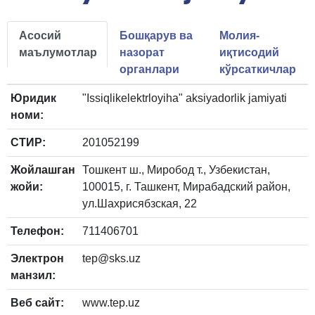
Асосий
Бошқарув ва
Молия-
маълумотлар
назорат
иқтисодий
органлари
кўрсаткичлар
Юридик
"Issiqlikelektrloyiha" aksiyadorlik jamiyati
номи:
СТИР:
201052199
Жойлашган
Тошкент ш., Миробод т., Узбекистан,
жойи:
100015, г. Ташкент, Мирабадский район,
ул.Шахрисябзская, 22
Телефон:
711406701
Электрон
tep@sks.uz
манзил:
Веб сайт:
www.tep.uz