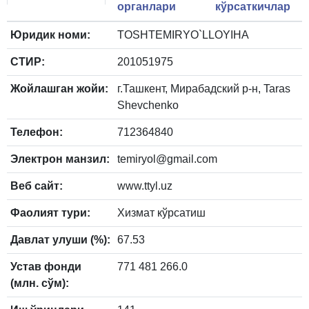
органлари
кўрсаткичлар
Юридик номи:
TOSHTEMIRYO`LLOYIHA
СТИР:
201051975
Жойлашган жойи:
г.Ташкент, Мирабадский р-н, Taras
Shevchenko
Телефон:
712364840
Электрон манзил:
temiryol@gmail.com
Веб сайт:
www.ttyl.uz
Фаолият тури:
Хизмат кўрсатиш
Давлат улуши (%):
67.53
Устав фонди
771 481 266.0
(млн. сўм):