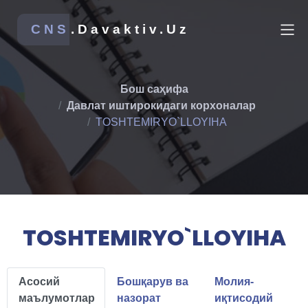
CNS
.Davaktiv.Uz
Бош саҳифа
Давлат иштирокидаги корхоналар
TOSHTEMIRYO`LLOYIHA
TOSHTEMIRYO`LLOYIHA
Асосий
Бошқарув ва
Молия-
маълумотлар
назорат
иқтисодий