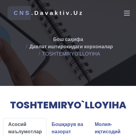
CNS
.Davaktiv.Uz
Бош саҳифа
Давлат иштирокидаги корхоналар
TOSHTEMIRYO`LLOYIHA
TOSHTEMIRYO`LLOYIHA
Асосий
Бошқарув ва
Молия-
маълумотлар
назорат
иқтисодий