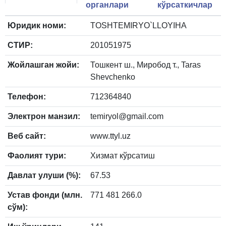
органлари
кўрсаткичлар
Юридик номи:
TOSHTEMIRYO`LLOYIHA
СТИР:
201051975
Жойлашган жойи:
Тошкент ш., Миробод т., Taras
Shevchenko
Телефон:
712364840
Электрон манзил:
temiryol@gmail.com
Веб сайт:
www.ttyl.uz
Фаолият тури:
Хизмат кўрсатиш
Давлат улуши (%):
67.53
Устав фонди (млн.
771 481 266.0
сўм):