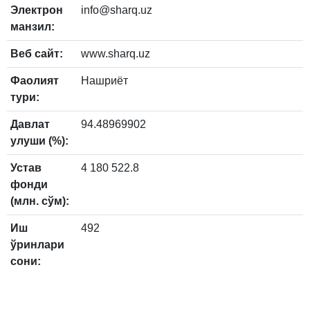
Электрон
info@sharq.uz
манзил:
Веб сайт:
www.sharq.uz
Фаолият
Нашриёт
тури:
Давлат
94.48969902
улуши (%):
Устав
4 180 522.8
фонди
(млн. сўм):
Иш
492
ўринлари
сони: