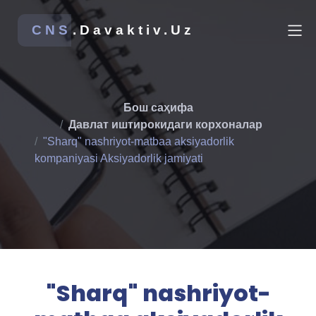
CNS
.Davaktiv.Uz
Бош саҳифа
Давлат иштирокидаги корхоналар
"Sharq" nashriyot-matbaa aksiyadorlik
kompaniyasi Aksiyadorlik jamiyati
"Sharq" nashriyot-