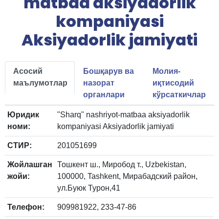
matbaa aksiyadorlik
kompaniyasi
Aksiyadorlik jamiyati
Асосий
Бошқарув ва
Молия-
маълумотлар
назорат
иқтисодий
органлари
кўрсаткичлар
Юридик
"Sharq" nashriyot-matbaa aksiyadorlik
номи:
kompaniyasi Aksiyadorlik jamiyati
СТИР:
201051699
Жойлашган
Тошкент ш., Миробод т., Uzbekistan,
жойи:
100000, Tashkent, Мирабадский район,
ул.Буюк Турон,41
Телефон:
909981922, 233-47-86