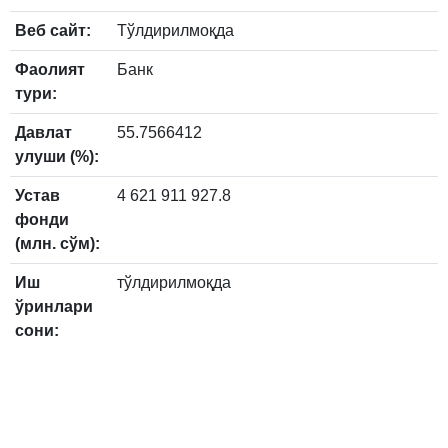
Веб сайт:
Тўлдирилмоқда
Фаолият
Банк
тури:
Давлат
55.7566412
улуши (%):
Устав
4 621 911 927.8
фонди
(млн. сўм):
Иш
тўлдирилмоқда
ўринлари
сони: