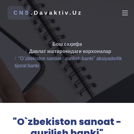
CNS
.Davaktiv.Uz
Бош саҳифа
Давлат иштирокидаги корхоналар
"O`zbekiston sanoat - qurilish banki" aksiyadorlik
tijorat banki
"O`zbekiston sanoat -
qurilish banki"