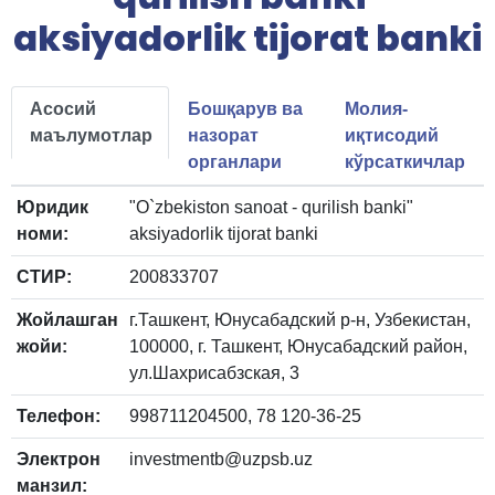
aksiyadorlik tijorat banki
Асосий
Бошқарув ва
Молия-
маълумотлар
назорат
иқтисодий
органлари
кўрсаткичлар
Юридик
"O`zbekiston sanoat - qurilish banki"
номи:
aksiyadorlik tijorat banki
СТИР:
200833707
Жойлашган
г.Ташкент, Юнусабадский р-н, Узбекистан,
жойи:
100000, г. Ташкент, Юнусабадский район,
ул.Шахрисабзская, 3
Телефон:
998711204500, 78 120-36-25
Электрон
investmentb@uzpsb.uz
манзил: