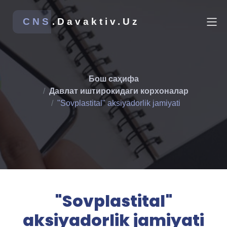
CNS
.Davaktiv.Uz
Бош саҳифа
Давлат иштирокидаги корхоналар
"Sovplastital" aksiyadorlik jamiyati
"Sovplastital"
aksiyadorlik jamiyati