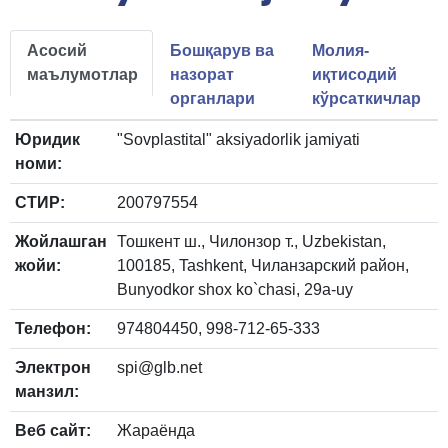
Асосий
Бошқарув ва
Молия-
маълумотлар
назорат
иқтисодий
органлари
кўрсаткичлар
Юридик
"Sovplastital" aksiyadorlik jamiyati
номи:
СТИР:
200797554
Жойлашган
Тошкент ш., Чилонзор т., Uzbekistan,
жойи:
100185, Tashkent, Чиланзарский район,
Bunyodkor shox ko`chasi, 29a-uy
Телефон:
974804450, 998-712-65-333
Электрон
spi@glb.net
манзил:
Веб сайт:
Жараёнда