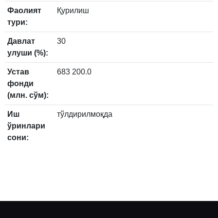
Фаолият
Қурилиш
тури:
Давлат
30
улуши (%):
Устав
683 200.0
фонди
(млн. сўм):
Иш
тўлдирилмоқда
ўринлари
сони: