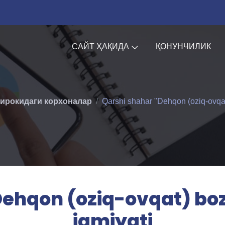
САЙТ ҲАҚИДА
ҚОНУНЧИЛИК
ирокидаги корхоналар
Qarshi shahar "Dehqon (oziq-ovqat)
ehqon (oziq-ovqat) boz
jamiyati