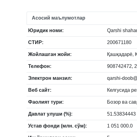
Асосий маълумотлар
Юридик номи:
Qarshi shahar
СТИР:
200671180
Жойлашган жойи:
Қашқадарё, Қ
Телефон:
908742472, 2
Электрон манзил:
qarshi-doob@
Веб сайт:
Келгусида р
Фаолият тури:
Бозор ва са
Давлат улуши (%):
51.53834443
Устав фонди (млн. сўм):
1 051 000.0