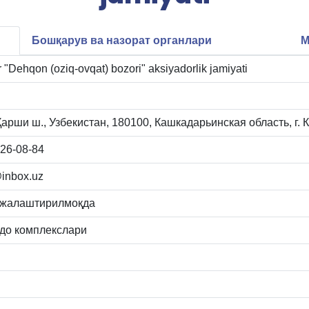
Бошқарув ва назорат органлари
М
 "Dehqon (oziq-ovqat) bozori" aksiyadorlik jamiyati
арши ш., Узбекистан, 180100, Кашкадарьинская область, г. 
26-08-84
inbox.uz
ежалаштирилмоқда
вдо комплекслари