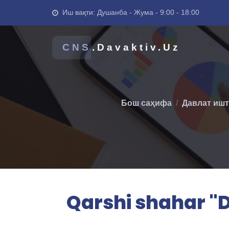
Иш вақти: Душанба - Жума - 9:00 - 18:00
CNS
.Davaktiv.Uz
Бош саҳифа
Давлат ишт
Qarshi shahar "D