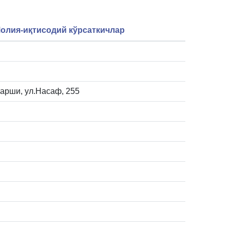
олия-иқтисодий кўрсаткичлар
Карши, ул.Насаф, 255