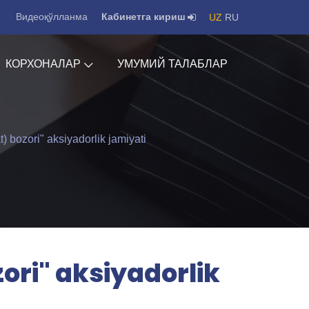
Видеоқўлланма
Кабинетга кириш
UZ
RU
КОРХОНАЛАР
УМУМИЙ ТАЛАБЛАР
 bozori" aksiyadorlik jamiyati
ori" aksiyadorlik