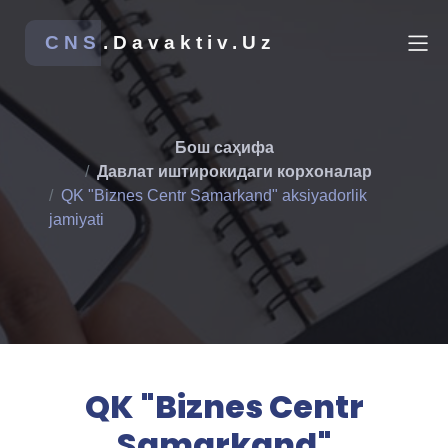
CNS
.Davaktiv.Uz
Бош саҳифа
Давлат иштирокидаги корхоналар
QK "Biznes Centr Samarkand" aksiyadorlik
jamiyati
QK "Biznes Centr
Samarkand"