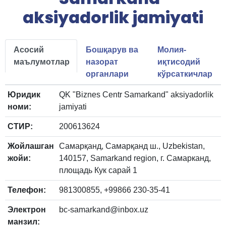
aksiyadorlik jamiyati
Асосий
Бошқарув ва
Молия-
маълумотлар
назорат
иқтисодий
органлари
кўрсаткичлар
Юридик
QK "Biznes Centr Samarkand" aksiyadorlik
номи:
jamiyati
СТИР:
200613624
Жойлашган
Самарқанд, Самарқанд ш., Uzbekistan,
жойи:
140157, Samarkand region, г. Самарканд,
площадь Кук сарай 1
Телефон:
981300855, +99866 230-35-41
Электрон
bc-samarkand@inbox.uz
манзил: