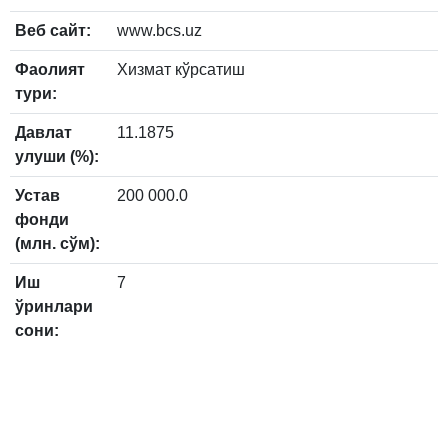
Веб сайт:
www.bcs.uz
Фаолият
Хизмат кўрсатиш
тури:
Давлат
11.1875
улуши (%):
Устав
200 000.0
фонди
(млн. сўм):
Иш
7
ўринлари
сони: