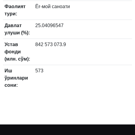
Фаолият
Ёғ-мой саноати
тури:
Давлат
25.04096547
улуши (%):
Устав
842 573 073.9
фонди
(млн. сўм):
Иш
573
ўринлари
сони: