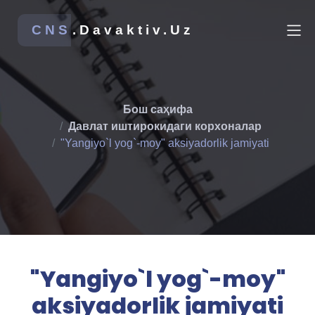
CNS
.Davaktiv.Uz
Бош саҳифа
Давлат иштирокидаги корхоналар
"Yangiyo`l yog`-moy" aksiyadorlik jamiyati
"Yangiyo`l yog`-moy"
aksiyadorlik jamiyati