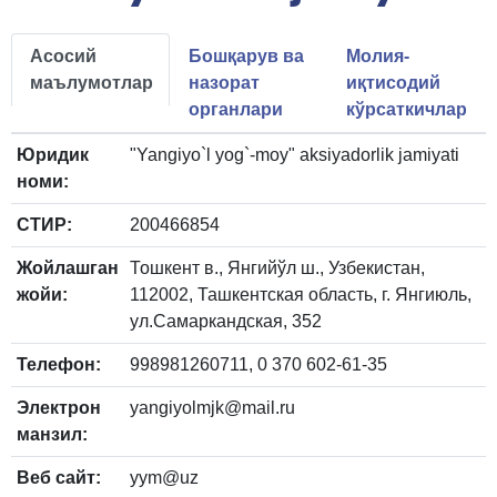
Асосий
Бошқарув ва
Молия-
маълумотлар
назорат
иқтисодий
органлари
кўрсаткичлар
Юридик
"Yangiyo`l yog`-moy" aksiyadorlik jamiyati
номи:
СТИР:
200466854
Жойлашган
Тошкент в., Янгийўл ш., Узбекистан,
жойи:
112002, Ташкентская область, г. Янгиюль,
ул.Самаркандская, 352
Телефон:
998981260711, 0 370 602-61-35
Электрон
yangiyolmjk@mail.ru
манзил:
Веб сайт:
yym@uz