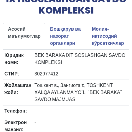
KOMPLEKSI
Асосий
Бошқарув ва
Молия-
маълумотлар
назорат
иқтисодий
органлари
кўрсаткичлар
Юридик
BEK BARAKA IXTISOSLASHGAN SAVDO
номи:
KOMPLEKSI
СТИР:
302977412
Жойлашган
Тошкент в., Зангиота т., TOSHKENT
жойи:
XALQA AYLANMA YO`LI "BEK BARAKA"
SAVDO MAJMUASI
Телефон:
Электрон
-
манзил: