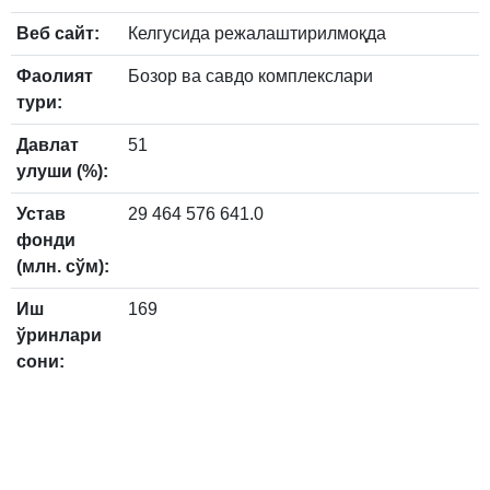
Веб сайт:
Келгусида режалаштирилмоқда
Фаолият
Бозор ва савдо комплекслари
тури:
Давлат
51
улуши (%):
Устав
29 464 576 641.0
фонди
(млн. сўм):
Иш
169
ўринлари
сони: