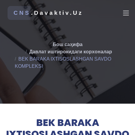
CNS
.Davaktiv.Uz
Бош саҳифа
Давлат иштирокидаги корхоналар
BEK BARAKA IXTISOSLASHGAN SAVDO
KOMPLEKSI
BEK BARAKA
IXTISOSLASHGAN SAVDO