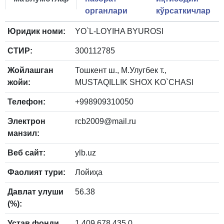
органлари
кўрсаткичлар
Юридик номи:
YO`L-LOYIHA BYUROSI
СТИР:
300112785
Жойлашган
Тошкент ш., М.Улугбек т.,
жойи:
MUSTAQILLIK SHOX KO`CHASI
Телефон:
+998909310050
Электрон
rcb2009@mail.ru
манзил:
Веб сайт:
ylb.uz
Фаолият тури:
Лойиҳа
Давлат улуши
56.38
(%):
Устав фонди
1 409 678 435.0