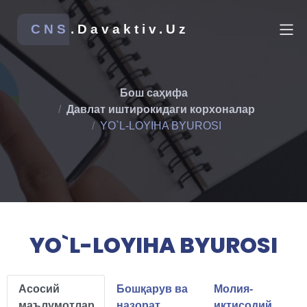
CNS
.Davaktiv.Uz
Бош саҳифа
Давлат иштирокидаги корхоналар
YO`L-LOYIHA BYUROSI
YO`L-LOYIHA BYUROSI
Асосий
Бошқарув ва
Молия-
маълумотлар
назорат
иқтисодий