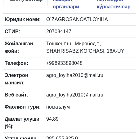
органлари
кўрсаткичлар
Юридик номи:
O`ZAGROSANOATLOYIHA
СТИР:
207084147
Жойлашган
Тошкент ш., Миробод т.,
жойи:
SHAHRISABZ KO`CHASI, 16A-UY
Телефон:
+998933898048
Электрон
agro_loyiha2010@mail.ru
манзил:
Веб сайт:
agro_loyiha2010@mail.ru
Фаолият тури:
номаълум
Давлат улуши
94.89
(%):
Устав фонди
385 655 825.0