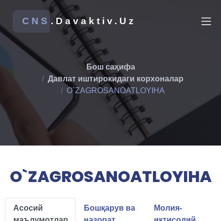
CNS
.Davaktiv.Uz
Бош саҳифа
Давлат иштирокидаги корхоналар
O`ZAGROSANOATLOYIHA
O`ZAGROSANOATLOYIHA
Асосий
Бошқарув ва
Молия-
маълумотлар
назорат
иқтисодий