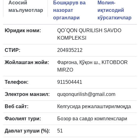
Асосий
Бошқарув ва
Молия-
маълумотлар
назорат
иқтисодий
органлари
кўрсаткичлар
Юридик номи:
QO`QON QURILISH SAVDO
KOMPLEKSI
СТИР:
204935212
Жойлашган жойи:
Фарғона, Қўқон ш., KITOBDOR
MIRZO
Телефон:
911504441
Электрон манзил:
quqonqurilish@gmail.com
Веб сайт:
Келгусида режалаштирилмоқда
Фаолият тури:
Бозор ва савдо комплекслари
Давлат улуши (%):
51