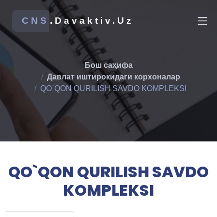
CNS
.Davaktiv.Uz
Бош саҳифа
Давлат иштирокидаги корхоналар
QO`QON QURILISH SAVDO KOMPLEKSI
QO`QON QURILISH SAVDO
KOMPLEKSI