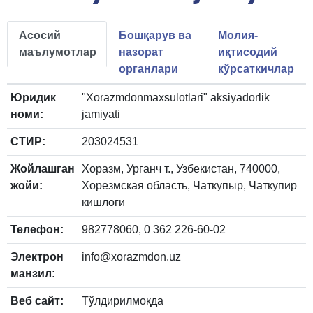
Асосий
Бошқарув ва
Молия-
маълумотлар
назорат
иқтисодий
органлари
кўрсаткичлар
Юридик
"Xorazmdonmaxsulotlari" aksiyadorlik
номи:
jamiyati
СТИР:
203024531
Жойлашган
Хоразм, Урганч т., Узбекистан, 740000,
жойи:
Хорезмская область, Чаткупыр, Чаткупир
кишлоги
Телефон:
982778060, 0 362 226-60-02
Электрон
info@xorazmdon.uz
манзил:
Веб сайт:
Тўлдирилмоқда