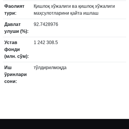
Фаолият
Қишлоқ хўжалиги ва қишлоқ хўжалиги
тури:
маҳсулотларини қайта ишлаш
Давлат
92.7428976
улуши (%):
Устав
1 242 308.5
фонди
(млн. сўм):
Иш
тўлдирилмоқда
ўринлари
сони: