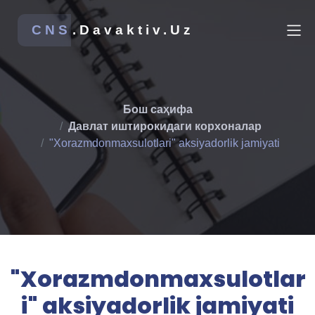
CNS
.Davaktiv.Uz
Бош саҳифа
Давлат иштирокидаги корхоналар
"Xorazmdonmaxsulotlari" aksiyadorlik jamiyati
"Xorazmdonmaxsulotlar
i" aksiyadorlik jamiyati