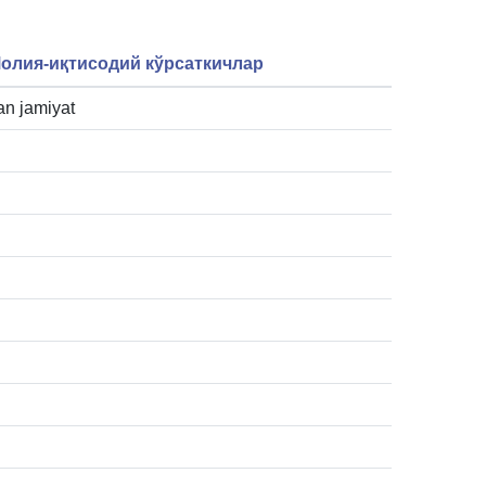
олия-иқтисодий кўрсаткичлар
n jamiyat