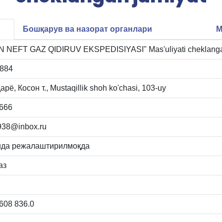
Бошқарув ва назорат органлари
М
 NEFT GAZ QIDIRUV EKSPEDISIYASI" Mas'uliyati cheklanga
884
рё, Косон т., Mustaqillik shoh ko'chasi, 103-uy
666
938@inbox.ru
ида режалаштирилмоқда
аз
608 836.0