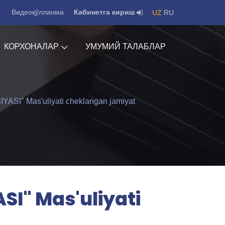
Видеоқўлланма
Кабинетга кириш
UZ
RU
КОРХОНАЛАР
УМУМИЙ ТАЛАБЛАР
I" Mas'uliyati cheklangan jamiyat
I" Mas'uliyati