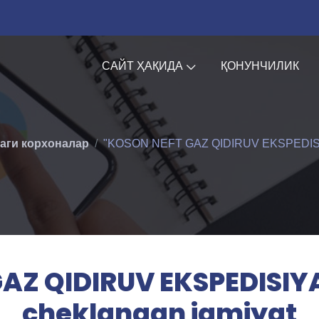
САЙТ ҲАҚИДА
ҚОНУНЧИЛИК
аги корхоналар
"KOSON NEFT GAZ QIDIRUV EKSPEDISIYAS
AZ QIDIRUV EKSPEDISIYAS
cheklangan jamiyat