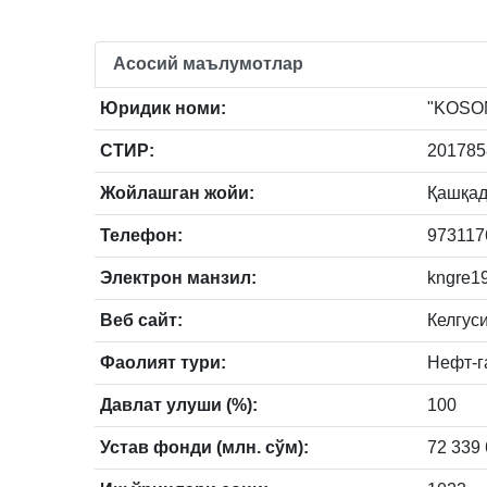
Асосий маълумотлар
Юридик номи:
"KOSON
СТИР:
201785
Жойлашган жойи:
Қашқада
Телефон:
973117
Электрон манзил:
kngre1
Веб сайт:
Келгус
Фаолият тури:
Нефт-г
Давлат улуши (%):
100
Устав фонди (млн. сўм):
72 339 