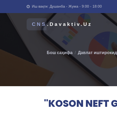
Иш вақти: Душанба - Жума - 9:00 - 18:00
CNS
.Davaktiv.Uz
Бош саҳифа
Давлат иштирокид
"KOSON NEFT G