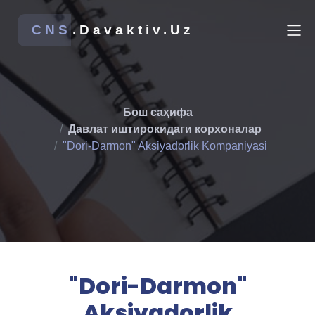
CNS
.Davaktiv.Uz
Бош саҳифа
Давлат иштирокидаги корхоналар
"Dori-Darmon" Aksiyadorlik Kompaniyasi
"Dori-Darmon"
Aksiyadorlik