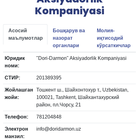
Kompaniyasi
Асосий
Бошқарув ва
Молия-
маълумотлар
назорат
иқтисодий
органлари
кўрсаткичлар
Юридик
"Dori-Darmon" Aksiyadorlik Kompaniyasi
номи:
СТИР:
201389395
Жойлашган
Тошкент ш., Шайхонтохур т., Uzbekistan,
жойи:
100021, Tashkent, Шайхантахурский
район, пл.Чорсу, 21
Телефон:
781204848
Электрон
info@doridarmon.uz
манзил: