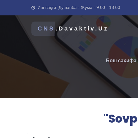
Иш вақти: Душанба - Жума - 9:00 - 18:00
CNS
.Davaktiv.Uz
Бош саҳифа
"Sovpl