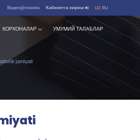
Видеоқўлланма
Кабинетга кириш
UZ
RU
КОРХОНАЛАР
УМУМИЙ ТАЛАБЛАР
adorlik jamiyati
amiyati