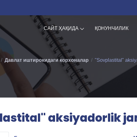
САЙТ ҲАҚИДА
ҚОНУНЧИЛИК
Давлат иштирокидаги корхоналар
"Sovplastital" aksiy
astital" aksiyadorlik j